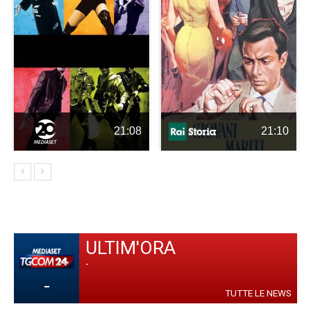
21:08
21:10
ULTIM'ORA
-
-
TUTTE LE NEWS