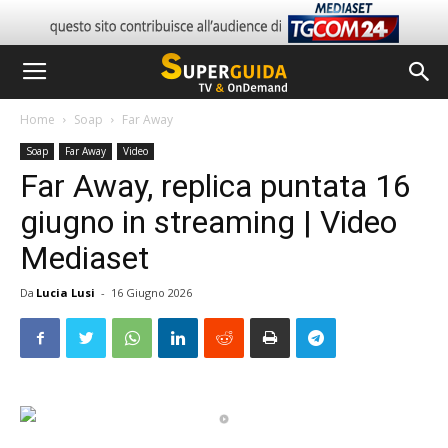
Home
Soap
Far Away
Soap
Far Away
Video
Far Away, replica puntata 16
giugno in streaming | Video
Mediaset
Da
Lucia Lusi
-
16 Giugno 2026