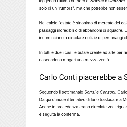
leggendo l’ultimo numero di
Sorrisi e Canzoni.
solo di un “rumors”, ma che potrebbe non essere 
Nel calcio l’estate è sinonimo di mercato dei calc
passaggi incredibili o di abbandoni di squadre. L
incominciano a circolare notizie di personaggi c
In tutti e due i casi le bufale create ad arte per
nascondono magari una mezza verità.
Carlo Conti piacerebbe a S
Seguendo il settimanale
Sorrsi e Canzoni
, Carl
Da qui dunque il tentativo di farlo traslocare a
Anche in precedenza erano circolate voci riguard
è seguita la conferma.