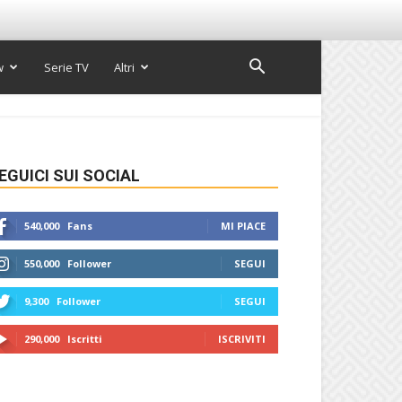
w
Serie TV
Altri
EGUICI SUI SOCIAL
540,000
Fans
MI PIACE
550,000
Follower
SEGUI
9,300
Follower
SEGUI
290,000
Iscritti
ISCRIVITI