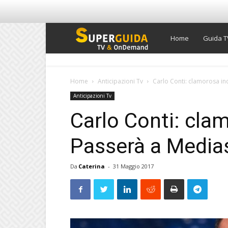
Super
Home
Guida T
Guida
Home
Anticipazioni Tv
Carlo Conti: clamorosa in
Anticipazioni Tv
TV
Carlo Conti: cla
Passerà a Media
Da
Caterina
-
31 Maggio 2017