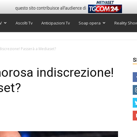
V
Ascolti Tv
Anticipazioni Tv
Soap opera
Reality Sho
discrezione! Passerà a Mediaset?
S
morosa indiscrezione!
set?