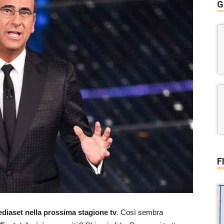
G
F
diaset nella prossima stagione tv
. Così sembra