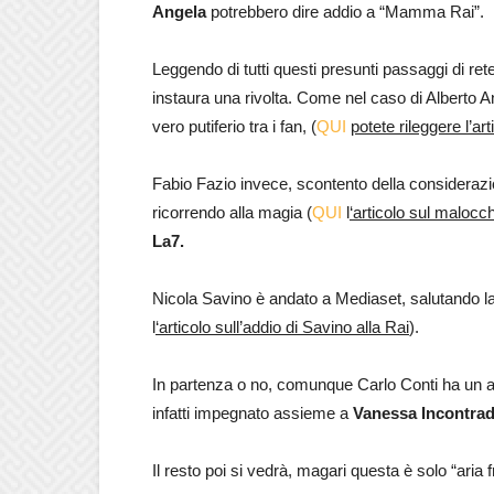
Angela
potrebbero dire addio a “Mamma Rai”.
Leggendo di tutti questi presunti passaggi di rete
instaura una rivolta. Come nel caso di Alberto A
vero putiferio tra i fan, (
QUI
potete rileggere l’art
Fabio Fazio invece, scontento della considerazion
ricorrendo alla magia (
QUI
l
‘articolo sul malocch
La7.
Nicola Savino è andato a Mediaset, salutando 
l
‘articolo sull’addio di Savino alla Rai
).
In partenza o no, comunque Carlo Conti ha un a
infatti impegnato assieme a
Vanessa Incontra
Il resto poi si vedrà, magari questa è solo “aria fr