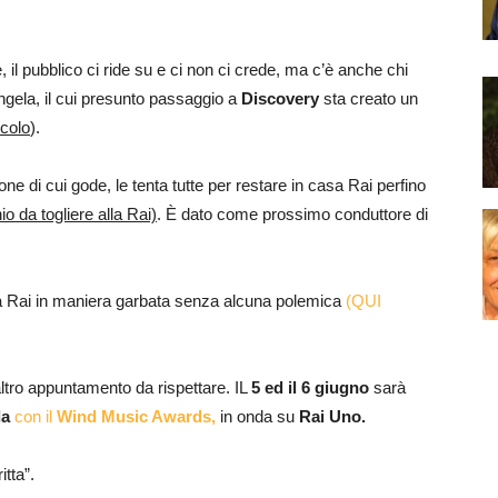
, il pubblico ci ride su e ci non ci crede, ma c’è anche chi
ngela, il cui presunto passaggio a
Discovery
sta creato un
icolo
).
e di cui gode, le tenta tutte per restare in casa Rai perfino
io da togliere alla Rai)
. È dato come prossimo conduttore di
la Rai in maniera garbata senza alcuna polemica
(QUI
ltro appuntamento da rispettare. IL
5 ed il 6 giugno
sarà
da
con il
Wind Music Awards,
in onda su
Rai Uno.
itta”.