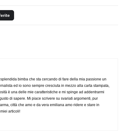
ferite
splendida bimba che sta cercando di fare della mia passione un
ornalista ed io sono sempre cresciuta in mezzo alla carta stampata,
riosità è una delle mie caratteristiche e mi spinge ad addentrarmi
l gusto di sapere. Mi piace scrivere su svariati argomenti, pur
Parma, città che amo e da vera emiliana amo ridere e stare in
iei articoli!