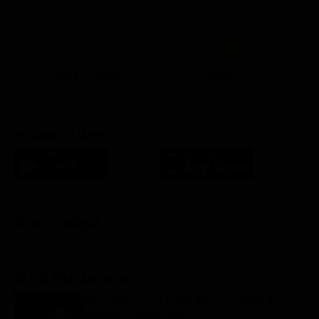
21:05
21:10
21:17
22:57
23:10
23:30
21:08
21:15
21:19
23:03
23:17
23:30
Lista Canali
Film in TV
SCARICA L'APP
FILM STASERA
GLI ULTIMI ARTICOLI
Oroscopo Paolo Fox del giorno: le stelle di
venerdì 7 agosto 2026