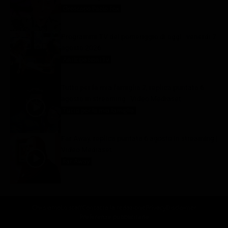
Oroscopo Paolo Fox
7 Agosto 2026
Programmi TV del pomeriggio di oggi | venerdì 7
agosto 2026
Anticipazioni Tv
7 Agosto 2026
Tutto per la mia famiglia 2, replica puntata 6
agosto in streaming | Video Mediaset
Tutto per la mia famiglia
7 Agosto 2026
Far Away, replica puntata 6 agosto in streaming |
Video Mediaset
Far Away
7 Agosto 2026
Chi siamo
Lo staff
Contatta la redazione
Privacy
Disclaimer
Preferenze pubblicitarie