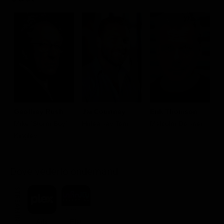
Erik Thomson
Geoffrey Rush
Jai Courtney
M
Malcolm Downer
Mike 'Storm Boy'
Hideaway Tom
M
Kingley
Dove vederlo ondemand
STREAMING
Ads
Flat