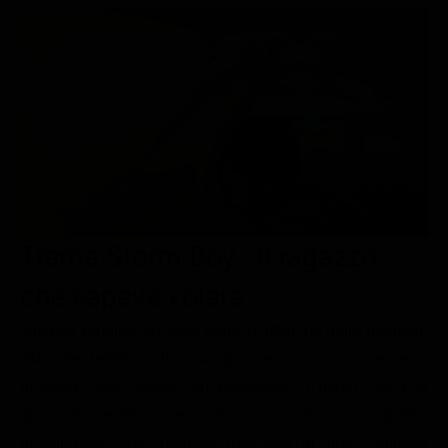
Le interviste in esclusiva
Tempesta D’amore
Temptation Island
Film da vedere
Il Paradiso delle signore
Ultima Fermata
Piattaforme streaming
Un Posto al Sole
Talent show
Apple TV Plus
Segreti di Famiglia
Infotainment
Discovery Plus
The Family
Game Show
Disney plus
Uomini e Donne
NetFlix
Trama Storm Boy - Il ragazzo
Gossip
Now TV
Sport in tv
Paramount Plus
che sapeva volare
Cartoni Anime e Manga
Prime Video
Michael Kingley, anziano uomo d'affari, ha delle memorie
sfuocate relative alla sua giovinezza e non riesce a
Vip e Personaggi Tv
RaiPlay
ricordare certi eventi con precisione. L'uomo cerca di
Musica
ripassare per filo e per segno e racconta a sua nipote i
Oroscopo Paolo Fox
ricordi della sua infanzia, trascorsa in una comunità