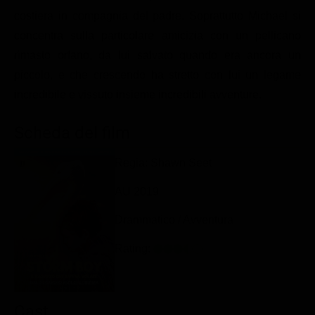
Classifiche
costiera in compagnia del padre. Soprattutto Michael si
concentra sulla particolare amicizia con un pellicano
Migliori film
rimasto orfano, da lui salvato quando era ancora un
Migliori Serie TV
piccolo, e che crescendo ha stretto con lui un legame
incredibile e vissuto insieme incredibili avventure.
Scheda del film
Regia: Shawn Seet
AU 2019
Drammatico / Avventura
Rating:
Cast