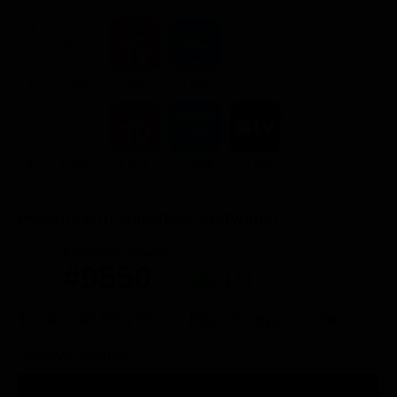
NOLEGGIA
2.99€
3.99€
2.99€
ACQUISTA
7.99€
6.99€
10.99€
10.99€
Posizione in classifica Justwatch
Posizione attuale
Posizioni guadagnate
#9550
10
Trailer del film Storm Boy - Il ragazzo che
sapeva volare