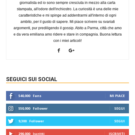
giornalista ed io sono sempre cresciuta in mezzo alla carta
stampata, all'odore dell'inchiostro. La curiosità è una delle mie
caratteristiche e mi spinge ad addentrarmi all'interno di ogni
ambito, per il gusto di sapere. Mi piace scrivere su svariati
argomenti, pur prediligendo il gossip. Abito a Parma, città che amo
e da vera emiliana amo ridere e stare in compagnia. Buona lettura
con i miei articoli!
SEGUICI SUI SOCIAL
540,000
Fans
MI PIACE
550,000
Follower
SEGUI
9,300
Follower
SEGUI
290,000
Iscritti
ISCRIVITI