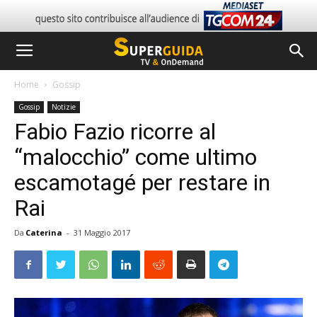
Home
Gossip
Gossip
Notizie
Fabio Fazio ricorre al
“malocchio” come ultimo
escamotagé per restare in
Rai
Da
Caterina
-
31 Maggio 2017