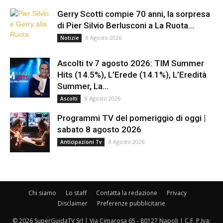
Gerry Scotti compie 70 anni, la sorpresa
di Pier Silvio Berlusconi a La Ruota...
8 Agosto 2026
Notizie
Ascolti tv 7 agosto 2026: TIM Summer
Hits (14.5%), L’Erede (14.1%), L’Eredità
Summer, La...
8 Agosto 2026
Ascolti
Programmi TV del pomeriggio di oggi |
sabato 8 agosto 2026
8 Agosto 2026
Anticipazioni Tv
Chi siamo
Lo staff
Contatta la redazione
Privacy
Disclaimer
Preferenze pubblicitarie
© 2026 SuperGuidaTV Srl | Via Cimarosa 65 - 80127 Napoli | C.F. P.Iva: