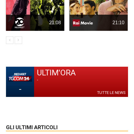
21:08
21:10
ULTIM'ORA
-
-
TUTTE LE NEWS
GLI ULTIMI ARTICOLI