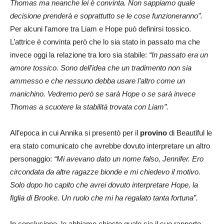
Thomas ma neanche lei è convinta. Non sappiamo quale
decisione prenderà e soprattutto se le cose funzioneranno”.
Per alcuni l’amore tra Liam e Hope può definirsi tossico.
L’attrice è convinta però che lo sia stato in passato ma che
invece oggi la relazione tra loro sia stabile:
“In passato era un
amore tossico. Sono dell’idea che un tradimento non sia
ammesso e che nessuno debba usare l’altro come un
manichino. Vedremo però se sarà Hope o se sarà invece
Thomas a scuotere la stabilità trovata con Liam”.
All’epoca in cui Annika si presentò per il
provino
di Beautiful le
era stato comunicato che avrebbe dovuto interpretare un altro
personaggio:
“Mi avevano dato un nome falso, Jennifer. Ero
circondata da altre ragazze bionde e mi chiedevo il motivo.
Solo dopo ho capito che avrei dovuto interpretare Hope, la
figlia di Brooke. Un ruolo che mi ha regalato tanta fortuna”.
In conclusione, le abbiamo chiesto quale sia il suo rapporto