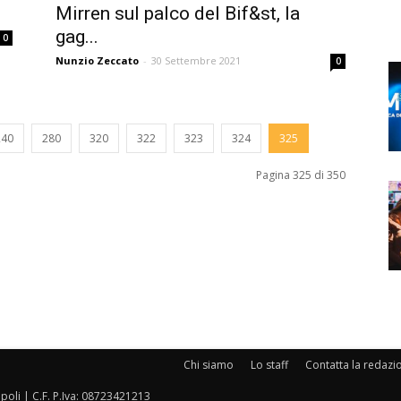
Mirren sul palco del Bif&st, la
gag...
0
Nunzio Zeccato
-
30 Settembre 2021
0
240
280
320
322
323
324
325
Pagina 325 di 350
Chi siamo
Lo staff
Contatta la redazi
oli | C.F. P.Iva: 08723421213