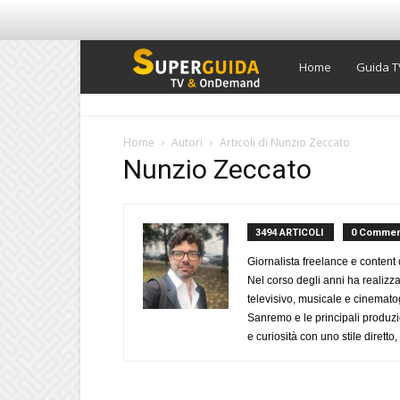
Super
Home
Guida T
Guida
Home
Autori
Articoli di Nunzio Zeccato
Nunzio Zeccato
TV
3494 ARTICOLI
0 Commen
Giornalista freelance e content 
Nel corso degli anni ha realizz
televisivo, musicale e cinematog
Sanremo e le principali produzi
e curiosità con uno stile diretto