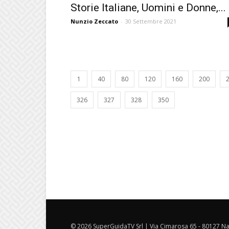
Storie Italiane, Uomini e Donne,...
Nunzio Zeccato
-
30 Settembre 2021
1
40
80
120
160
200
326
327
328
350
© 2026 SuperGuidaTV Srl | Via Cimarosa 65 - 80127 Nap