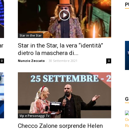
P
Star in the Star
ar
Star in the Star, la vera “identità”
dietro la maschera di...
Nunzio Zeccato
-
30 Settembre 2021
0
0
G
Vip e Personaggi Tv
Checco Zalone sorprende Helen