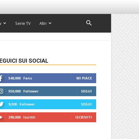
w
Serie TV
Altri
EGUICI SUI SOCIAL
540,000
Fans
MI PIACE
550,000
Follower
SEGUI
9,300
Follower
SEGUI
290,000
Iscritti
ISCRIVITI