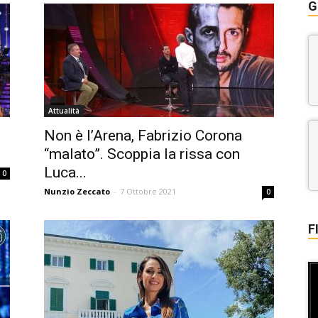
G
Attualità
Non è l’Arena, Fabrizio Corona
“malato”. Scoppia la rissa con
Luca...
0
Nunzio Zeccato
-
7 Ottobre 2021
0
F