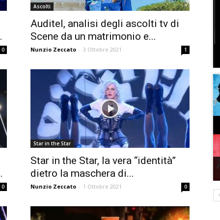
Ascolti
Auditel, analisi degli ascolti tv di
.
Scene da un matrimonio e...
Nunzio Zeccato
-
3 Ottobre 2021
0
1
Star in the Star
Star in the Star, la vera “identità”
.
dietro la maschera di...
Nunzio Zeccato
-
1 Ottobre 2021
0
0