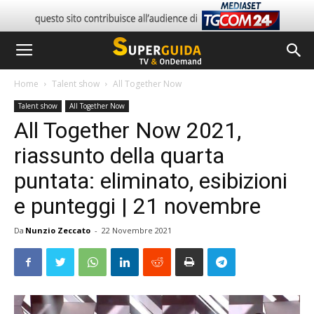
Home
Talent show
All Together Now
Talent show
All Together Now
All Together Now 2021,
riassunto della quarta
puntata: eliminato, esibizioni
e punteggi | 21 novembre
Da
Nunzio Zeccato
-
22 Novembre 2021