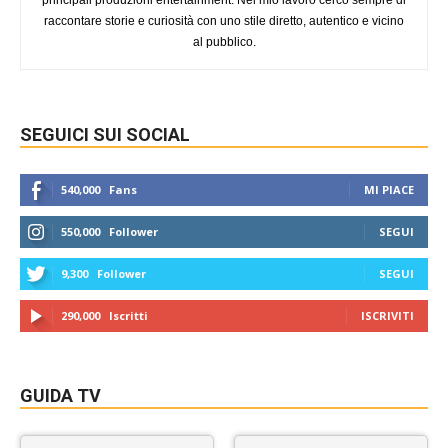
principali produzioni entertainment. Nel mio lavoro cerco sempre di
raccontare storie e curiosità con uno stile diretto, autentico e vicino
al pubblico.
SEGUICI SUI SOCIAL
540,000
Fans
MI PIACE
550,000
Follower
SEGUI
9,300
Follower
SEGUI
290,000
Iscritti
ISCRIVITI
GUIDA TV