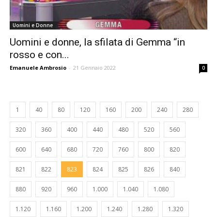
Uomini e Donne
Uomini e donne, la sfilata di Gemma “in
rosso e con...
Emanuele Ambrosio
-
21 Gennaio 2022
0
1
40
80
120
160
200
240
280
320
360
400
440
480
520
560
600
640
680
720
760
800
820
821
822
823
824
825
826
840
880
920
960
1.000
1.040
1.080
1.120
1.160
1.200
1.240
1.280
1.320