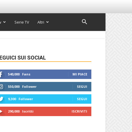
w
Serie TV
Altri
EGUICI SUI SOCIAL
540,000
Fans
MI PIACE
550,000
Follower
SEGUI
9,300
Follower
SEGUI
290,000
Iscritti
ISCRIVITI