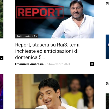
P
Anticipazioni Tv
Report, stasera su Rai3: temi,
inchieste ed anticipazioni di
domenica 5...
0
Emanuele Ambrosio
-
5 Novembre 2023
0
G