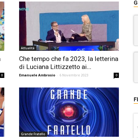
G
Attualità
a
Che tempo che fa 2023, la letterina
di Luciana Littizzetto ai...
Emanuele Ambrosio
-
6 Novembre 2023
0
0
F
Grande Fratello