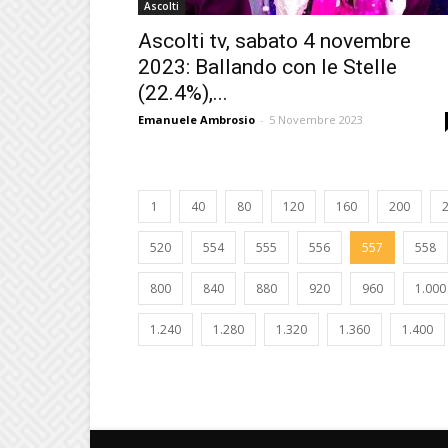
Ascolti
Ascolti tv, sabato 4 novembre
2023: Ballando con le Stelle
(22.4%),...
Emanuele Ambrosio
-
5 Novembre 2023
1
40
80
120
160
200
520
554
555
556
557
558
800
840
880
920
960
1.000
1.240
1.280
1.320
1.360
1.400