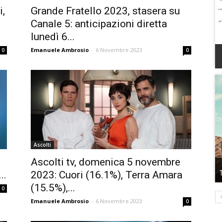
i,
Grande Fratello 2023, stasera su
Canale 5: anticipazioni diretta
lunedì 6...
Emanuele Ambrosio
-
6 Novembre 2023
0
0
Ascolti
Ascolti tv, domenica 5 novembre
..
2023: Cuori (16.1%), Terra Amara
(15.5%),...
0
Emanuele Ambrosio
-
6 Novembre 2023
0