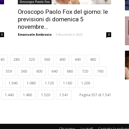
Oroscopo Paolo Fox
Oroscopo Paolo Fox del giorno: le
previsioni di domenica 5
novembre...
Emanuele Ambrosio
-
5 Novembre 2023
0
0
240
280
320
360
400
440
480
559
560
600
640
680
720
760
1.040
1.080
1.120
1.160
1.200
1.440
1.480
1.520
1.541
Pagina 557 di 1.541
Chi siamo
Lo staff
Contatta la redazi