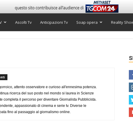
V
Ascolti Tv
Anticipazioni Tv
Soap opera
Reality Sho
S
nti
ogorroico, attento osservatore e curioso all'ennesima potenza.
tinua ricerca del suo posto nel mondo si laurea in Scienze
completa il percorso per diventare Giornalista Pubblicista.
endente, appassionato di cinema e serie tv. Diverse le
pata fino al passaggio al giornalismo online.