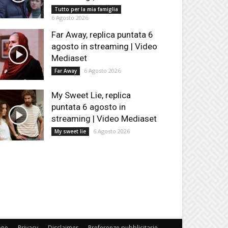
Tutto per la mia famiglia
6 Agosto 2026
Far Away, replica puntata 6
agosto in streaming | Video
Mediaset
6 Agosto 2026
Far Away
My Sweet Lie, replica
puntata 6 agosto in
streaming | Video Mediaset
6 Agosto 2026
My sweet lie
one
Privacy
Disclaimer
Preferenze pubblicitarie