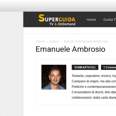
Super
Home
Guida T
Guida
Home
Autori
Articoli di Emanuele Ambrosio
Emanuele Ambrosio
TV
15408 ARTICOLI
1 Comme
Testardo, sognatore, ironico, l
Campano di origini, ma alla con
Politiche e contemporaneamente 
Consumatore di dischi, tele-dip
collaborazioni: dalla carta stam