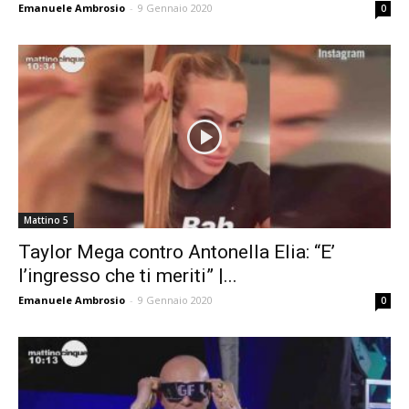
Emanuele Ambrosio
-
9 Gennaio 2020
0
Mattino 5
Taylor Mega contro Antonella Elia: “E’
l’ingresso che ti meriti” |...
Emanuele Ambrosio
-
9 Gennaio 2020
0