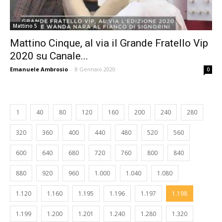
Mattino 5
Mattino Cinque, al via il Grande Fratello Vip
2020 su Canale...
Emanuele Ambrosio
-
8 Gennaio 2020
0
1
40
80
120
160
200
240
280
320
360
400
440
480
520
560
600
640
680
720
760
800
840
880
920
960
1.000
1.040
1.080
1.120
1.160
1.195
1.196
1.197
1.198
1.199
1.200
1.201
1.240
1.280
1.320