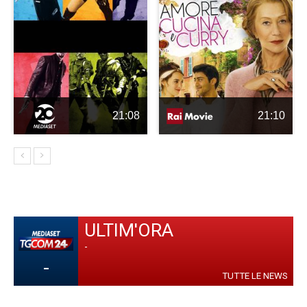
21:08
21:10
ULTIM'ORA
-
-
TUTTE LE NEWS