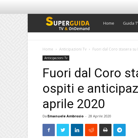
Super
Home
Guida T
Guida
Home
Anticipazioni Tv
Fuori dal Coro stasera su R
Anticipazioni Tv
TV
Fuori dal Coro st
ospiti e anticipa
aprile 2020
Da
Emanuele Ambrosio
-
28 Aprile 2020