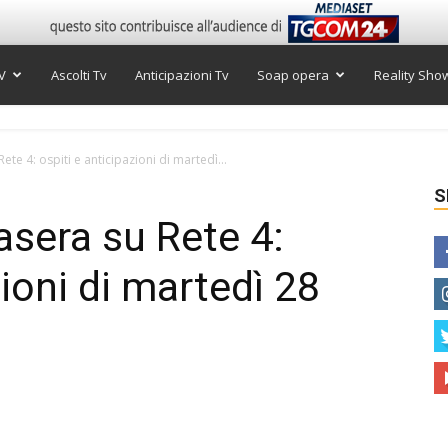
V
Ascolti Tv
Anticipazioni Tv
Soap opera
Reality Sho
ete 4: ospiti e anticipazioni di martedì...
S
asera su Rete 4:
zioni di martedì 28