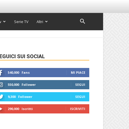
w
Serie TV
Altri
EGUICI SUI SOCIAL
540,000
Fans
MI PIACE
550,000
Follower
SEGUI
9,300
Follower
SEGUI
290,000
Iscritti
ISCRIVITI