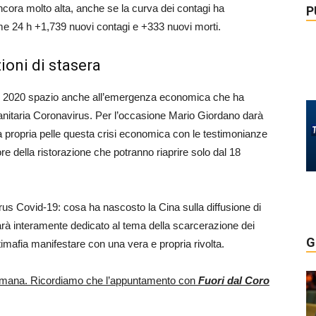
ora molto alta, anche se la curva dei contagi ha
P
ime 24 h +1,739 nuovi contagi e +333 nuovi morti.
zioni di stasera
ile 2020 spazio anche all’emergenza economica che ha
sanitaria Coronavirus. Per l’occasione Mario Giordano darà
a propria pelle questa crisi economica con le testimonianze
tore della ristorazione che potranno riaprire solo dal 18
virus Covid-19: cosa ha nascosto la Cina sulla diffusione di
à interamente dedicato al tema della scarcerazione dei
G
ntimafia manifestare con una vera e propria rivolta.
ettimana. Ricordiamo che l’appuntamento con
Fuori dal Coro