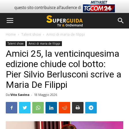
Home
Talent show
Amici di maria de filippi
Talent show
Amici di maria de filippi
Amici 25, la venticinquesima
edizione chiude col botto:
Pier Silvio Berlusconi scrive a
Maria De Filippi
Da
Vito Savino
-
18 Maggio 2026