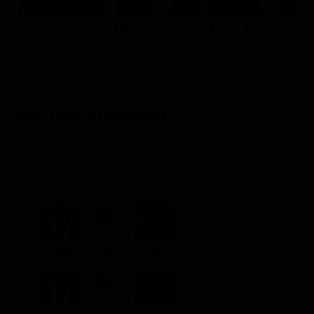
Marisa Paredes
Antonio
Elena Anaya
J
Marilia
Banderas
Vera Cruz
V
Dr. Robert
Ledgard
Dove vederlo ondemand
STREAMING
NOLEGGIA
3.99€
3.99€
3.99€
ACQUISTA