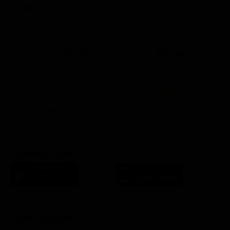
GUIDA TV
Ora in Onda
Serata
21:08
21:14
21:15
21:25
22:50
23:00
21:10
21:15
21:19
21:30
22:51
23:03
Lista Canali
Film in TV
SCARICA L'APP
FILM STASERA