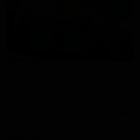
Le interviste in esclusiva
Tempesta D’amore
Temptation Island
Film da vedere
Il Paradiso delle signore
Ultima Fermata
Piattaforme streaming
Un Posto al Sole
Talent show
Apple TV Plus
Segreti di Famiglia
Infotainment
Discovery Plus
The Family
Game Show
Disney plus
Trama La pelle che abito
Uomini e Donne
NetFlix
Ledgard è un chirurgo plastico rimasto vedovo a causa di
Gossip
Now TV
un tragico incidente: ora, infatti, vive da solo col suo
Sport in tv
Paramount Plus
lavoro che quasi lo ossessiona per evitare che brutti
Cartoni Anime e Manga
Prime Video
pensieri del passato tornino a tormentarlo. Eppure la sua
Vip e Personaggi Tv
RaiPlay
àncora sarà proprio il tragico ricordo di quel maledetto
giorno...
Musica
Oroscopo Paolo Fox
Scheda del film