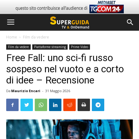
Home
Film da vedere
Film da vedere
Piattaforme streaming
Prime Video
Free Fall: uno sci-fi russo
sospeso nel vuoto e a corto
di idee – Recensione
Da
Maurizio Encari
-
31 Maggio 2026