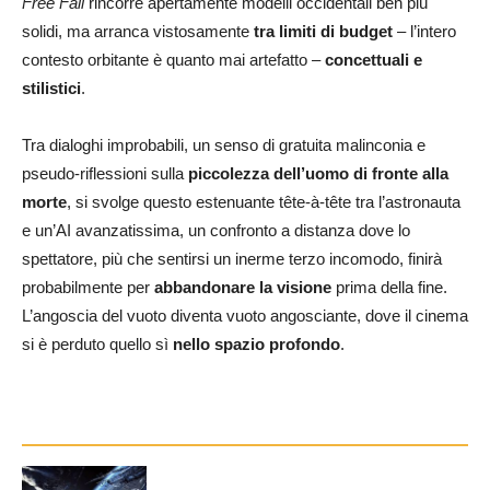
Free Fall
rincorre apertamente modelli occidentali ben più
solidi, ma arranca vistosamente
tra limiti di budget
– l’intero
contesto orbitante è quanto mai artefatto –
concettuali e
stilistici
.
Tra dialoghi improbabili, un senso di gratuita malinconia e
pseudo-riflessioni sulla
piccolezza dell’uomo di fronte alla
morte
, si svolge questo estenuante tête-à-tête tra l’astronauta
e un’AI avanzatissima, un confronto a distanza dove lo
spettatore, più che sentirsi un inerme terzo incomodo, finirà
probabilmente per
abbandonare la visione
prima della fine.
L’angoscia del vuoto diventa vuoto angosciante, dove il cinema
si è perduto quello sì
nello spazio profondo
.