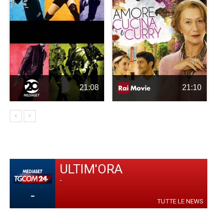
21:08
21:10
ULTIM'ORA
-
-
TUTTE LE NEWS