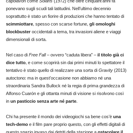
capolavori come
Solaris
(1972) che oltre cinquant’anni fa
ponevano sugli scudi tali latitudini. Nell’ultimo decennio
soprattutto è stato un fiorire di produzioni che hanno tentato di
scimmiottare
, spesso con scarse fortune,
gli omologhi
blockbuster
occidentali a tema, tra invasioni aliene e viaggi
dimensionali di sorta.
Nel caso di
Free Fall
– ovvero “caduta libera” –
il titolo già ci
dice tutto
, e come scoprirà sin dai primi minuti lo spettatore il
tentativo è stato quello di realizzare una sorta di
Gravity
(2013)
autoctono: ma in quest’occasione non abbiamo né una
straordinaria Sandra Bullock né la regia di prima grandezza di
Alfonso Cuarón e gli ottanta minuti di visione si risolvono così
in
un pasticcio senza arte né parte
.
Chi ha presente il mondo dei videogiochi sa bene cos’è
una
tech-demo
e il film pare proprio questo, con gli effetti digitali di
questo spazio invaso dai detriti della stazione a
ostacolare il