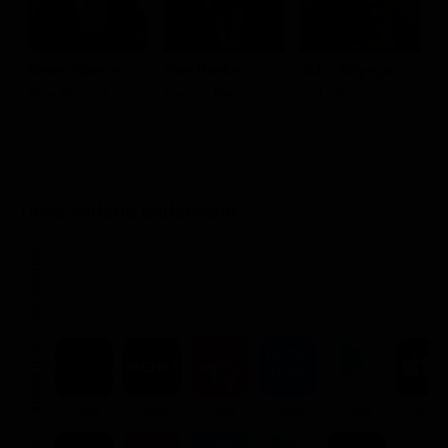
Emma Watson
Tom Hanks
John Boyega
K
Mae Holland
Eamon Bailey
Ty Lafitte
A
Dove vederlo ondemand
STREAMING
NOLEGGIA
3.99€
3.99€
3.99€
3.99€
3.99€
3.99€