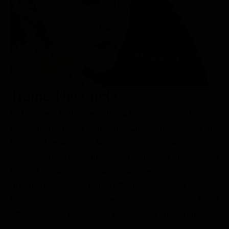
Le interviste in esclusiva
Tempesta D’amore
Temptation Island
Film da vedere
Il Paradiso delle signore
Ultima Fermata
Piattaforme streaming
Un Posto al Sole
Talent show
Apple TV Plus
Segreti di Famiglia
Infotainment
Discovery Plus
The Family
Game Show
Disney plus
Trama The Circle
Uomini e Donne
NetFlix
La giovane e bella Mae Holland ha cominciato a lavorare
recentemente per la compagnia Circle, che gestisce uno
Gossip
Now TV
dei social network più diffusi. Siamo in futuro prossimo,
Sport in tv
Paramount Plus
dove internet ha sempre più potere e il numero dei
Cartoni Anime e Manga
Prime Video
follower è una sorta di vanto per gli utenti. Con
Vip e Personaggi Tv
RaiPlay
l'incoraggiamento di Eamon Bailey, leader dell'azienda,
Mae scala sempre più posizioni ma si trova a dover
Musica
lottare contro la progressiva perdita della propria privacy.
Oroscopo Paolo Fox