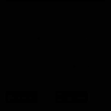
GUIDA TV
Ora in Onda
Serata
21:05
21:10
21:17
22:57
23:10
23:30
21:08
21:15
21:19
23:03
23:17
23:30
Lista Canali
Film in TV
SCARICA L'APP