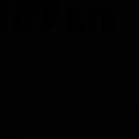
Jada Pinkett Smith
Nick Nolte
Danny H
Agent Thompson
Clay Banning
Wade Jen
SE