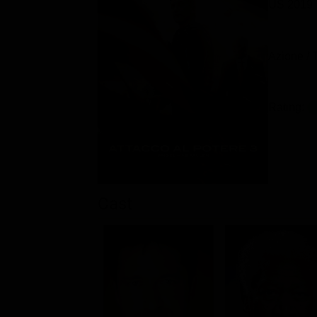
US 2019
Azione / T
Rating:
Cast