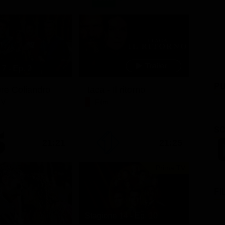
7 - Ep. 2
PU
ore Coliandro
Itaca - Il ritorno
TV
Film
SC
21:21
21:25
Prima TV
FI
Stagione 14 - Ep. 10