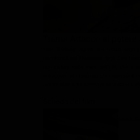
Classifiche
Migliori film
Migliori Serie TV
Trama Attacco al potere 
Mike Banning, agente dei servizi segreti
l'incolumità del Presidente degli Stati Uniti
non cadere nelle mani dell'FBI, che è su
rintracciare al contempo chi rappresenti 
aiutare Mike nella ricerca della verità vi sa
Scheda del film
Regia: R