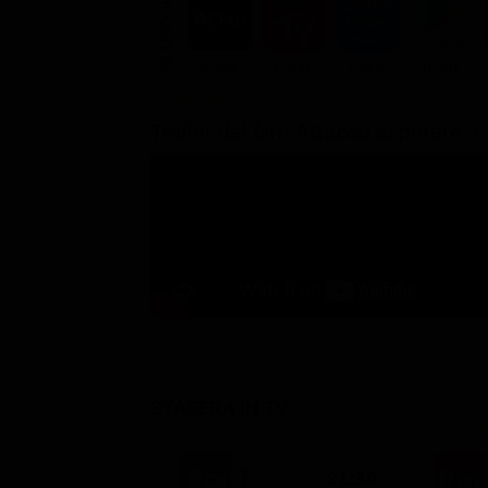
ACQUISTA
5.99€
5.99€
6.99€
9.99€
Trailer del film Attacco al potere 3
STASERA IN TV
21:30