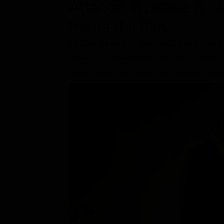
Le interviste in esclusiva
Attacco al potere 3 - 
Tempesta D’amore
Temptation Island
Film da vedere
trama del film
Il Paradiso delle signore
Ultima Fermata
Piattaforme streaming
Un Posto al Sole
Attacco al potere 3 - Angel Has Fallen
è un fi
Talent show
Apple TV Plus
Waugh, con Gerard Butler, Morgan Freeman, J
Segreti di Famiglia
Infotainment
Discovery Plus
Nelson. Durata 122 minuti. Titolo originale: Angel
The Family
Game Show
Disney plus
Uomini e Donne
NetFlix
Gossip
Now TV
Sport in tv
Paramount Plus
Cartoni Anime e Manga
Prime Video
Vip e Personaggi Tv
RaiPlay
Musica
Oroscopo Paolo Fox