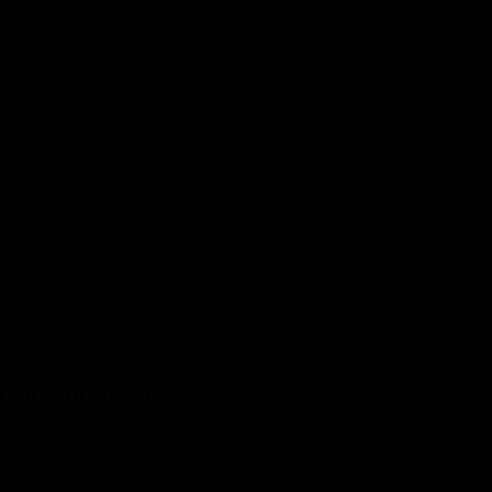
Tim Blake Nelson
uston
Lance Reddick
VP Kirby
nings
David Gentry
GUICI SUI SOCIAL
540,000
Fans
MI PIACE
550,000
Follower
SEGUI