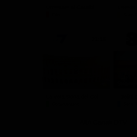
Un'estate ai Caraibi
L'erede
Film
Soap 
21:15
Stagione 
La vera storia del Colosseo: ascesa e caduta
I delitt
Documentario
Serie 
Altri Canali DTV