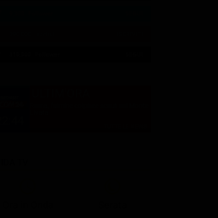
9,300
Follower
SEGUI
290,000
Iscritti
ISCRIVITI
21:00
21:10
21:15
21:20
23:05
23:17
21:05
21:10
21:15
21:33
23:06
23:19
310,000
Follower
SEGUI
ULTIM'ORA
Roma, fulmine colpisce scout sul Monte
Livata
22:44
TUTTE LE NEWS
IDA TV
21:05
21:10
21:17
22:57
23:10
23:30
21:08
21:15
21:19
23:03
23:10
23:30
Ora in Onda
Serata