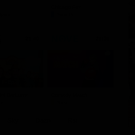
GL
Chicago Fire
Opera
Serie TV
21:40
21:30
1 - Ep. 1
i del BarLume
Comedy Match
TV
Show
Sky
Dazn
Rsi