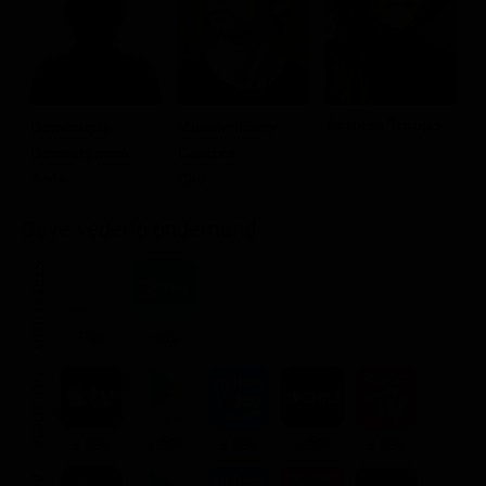
Antonia Truppo
Dominique
Massimiliano
G
Donnarumma
Caiazzo
Anna
Ciro
Dove vederlo ondemand
STREAMING
Flat
Ads
NOLEGGIA
3.99€
3.99€
3.99€
2.99€
3.99€