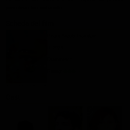
Classifiche
pericolosa che cambia tutto.
Migliori film
Scheda del film
Migliori Serie TV
Regia: Nicola Prosatore
IT 2023
Drammatico
Rating:
Cast