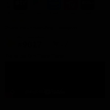
ACQUISTA
9.99€
7.99€
7.99€
3.99€
5.99€
Posizione in classifica Justwatch
Posizione attuale
Posizioni perse
#9017
-7
Trailer del film Piano Piano