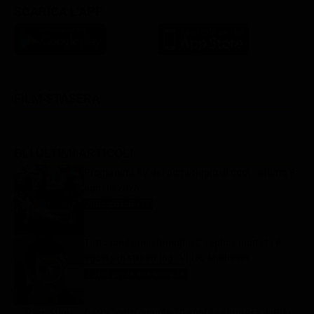
SCARICA L'APP
FILM STASERA
GLI ULTIMI ARTICOLI
Programmi TV del pomeriggio di oggi | sabato 8
agosto 2026
Anticipazioni Tv
8 Agosto 2026
Tutto per la mia famiglia 2, replica puntata 8
agosto in streaming | Video Mediaset
Tutto per la mia famiglia
8 Agosto 2026
Gerry Scotti compie 70 anni, la sorpresa di Pier