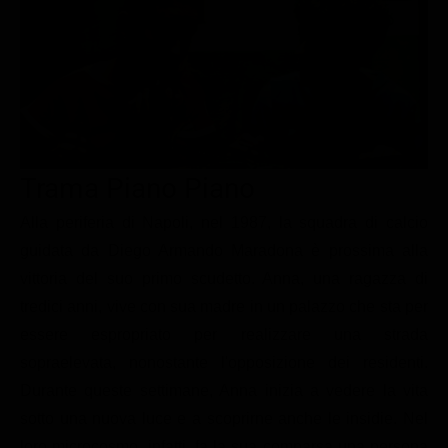
Le interviste in esclusiva
Tempesta D’amore
Temptation Island
Film da vedere
Il Paradiso delle signore
Ultima Fermata
Piattaforme streaming
Un Posto al Sole
Talent show
Apple TV Plus
Segreti di Famiglia
Infotainment
Discovery Plus
The Family
Game Show
Disney plus
Trama Piano Piano
Uomini e Donne
NetFlix
Alla periferia di Napoli, nel 1987, la squadra di calcio
guidata da Diego Armando Maradona è prossima alla
Gossip
Now TV
vittoria del suo primo scudetto. Anna, una ragazza di
Sport in tv
Paramount Plus
tredici anni, vive con sua madre in un palazzo che sta per
Cartoni Anime e Manga
Prime Video
essere espropriato per realizzare una strada
Vip e Personaggi Tv
RaiPlay
sopraelevata, nonostante l'opposizione dei residenti.
Durante queste settimane, Anna inizia a vedere la vita
Musica
sotto una nuova luce e a scoprirne anche le insidie. Nel
Oroscopo Paolo Fox
loro microcosmo, infatti, fa la sua comparsa una persona