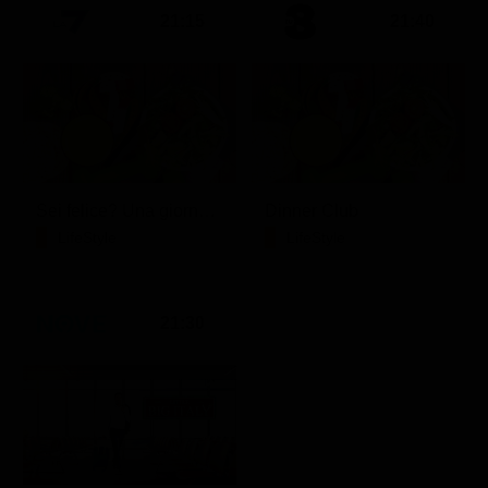
21:15
21:40
Sei felice? Una giornata con Crepet
Dinner Club
LifeStyle
LifeStyle
21:30