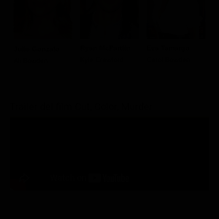
Ryan McPartlin
Eva Tamargo
Julie Gonzalo
G
Kyle Crawford
Carol Bowden
Ali Bowden
C
Trailer del film Cut, Color, Murder