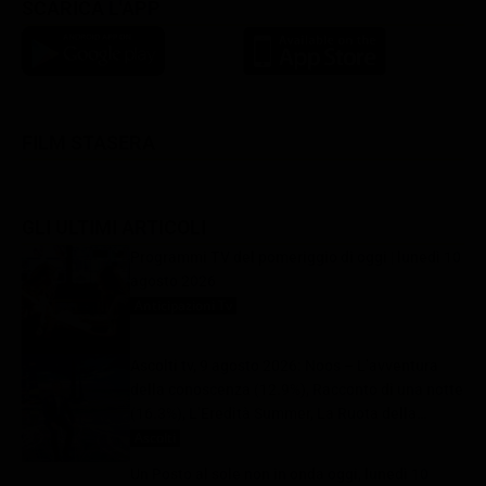
SCARICA L'APP
FILM STASERA
GLI ULTIMI ARTICOLI
Programmi TV del pomeriggio di oggi | lunedì 10
agosto 2026
Anticipazioni Tv
10 Agosto 2026
Ascolti tv, 9 agosto 2026: Noos – L’avventura
della conoscenza (12.9%), Racconto di una notte
(16.3%), L’Eredità Summer, La Ruota della
Fortuna | Dati Auditel
Ascolti
10 Agosto 2026
Un Posto al sole non in onda oggi, lunedì 10