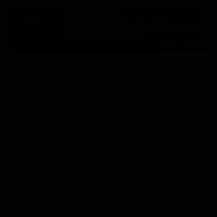
ULTIM'ORA
Cosenza, coinvolto in una rissa: 35enne muore
all'esterno di una discoteca
10:16
TUTTE LE NEWS
GUIDA TV
Ora in Onda
Serata
21:05
21:13
21:20
22:55
23:15
23:59
21:10
21:15
21:20
23:02
23:30
00:25
Lista Canali
Film in TV