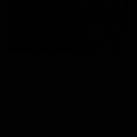
Le interviste in esclusiva
Tempesta D’amore
Temptation Island
Film da vedere
Il Paradiso delle signore
Ultima Fermata
Piattaforme streaming
Un Posto al Sole
Talent show
Apple TV Plus
Segreti di Famiglia
Infotainment
Discovery Plus
The Family
Game Show
Disney plus
Trama Cut, Color, Murder
Uomini e Donne
NetFlix
Ali Reed, ex reginetta di bellezza e proprietaria di un
salone a Golden Peak, viene coinvolta in un nuovo caso
Gossip
Now TV
di omicidio legato al concorso Miss Golden Peak, proprio
Sport in tv
Paramount Plus
mentre riemergono i dolorosi ricordi della morte del
Cartoni Anime e Manga
Prime Video
marito. Aiutando lo sceriffo locale, Ali indaga tra sospetti e
Vip e Personaggi Tv
RaiPlay
tensioni familiari, rischiando di esporsi troppo. Anche la
sorella Chelsea, concorrente per necessità economiche,
Musica
finisce tra le potenziali sospettate, mentre la madre Carol
Oroscopo Paolo Fox
teme per la sua sicurezza.