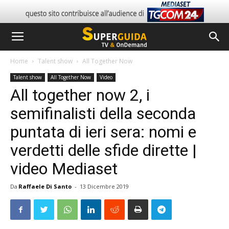
Home
Talent show
All Together Now
Talent show
All Together Now
Video
All together now 2, i
semifinalisti della seconda
puntata di ieri sera: nomi e
verdetti delle sfide dirette |
video Mediaset
Da
Raffaele Di Santo
-
13 Dicembre 2019