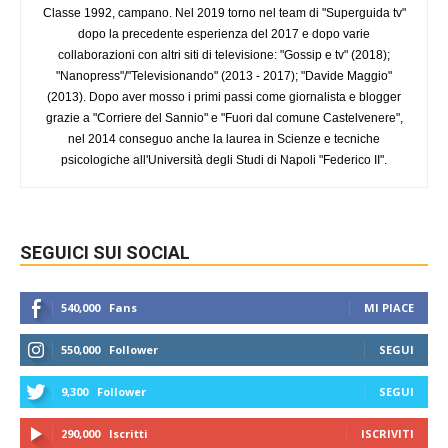
Classe 1992, campano. Nel 2019 torno nel team di "Superguida tv"
dopo la precedente esperienza del 2017 e dopo varie
collaborazioni con altri siti di televisione: "Gossip e tv" (2018);
"Nanopress"/"Televisionando" (2013 - 2017); "Davide Maggio"
(2013). Dopo aver mosso i primi passi come giornalista e blogger
grazie a "Corriere del Sannio" e "Fuori dal comune Castelvenere",
nel 2014 conseguo anche la laurea in Scienze e tecniche
psicologiche all'Università degli Studi di Napoli "Federico II".
SEGUICI SUI SOCIAL
540,000
Fans
MI PIACE
550,000
Follower
SEGUI
9,300
Follower
SEGUI
290,000
Iscritti
ISCRIVITI