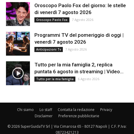
Oroscopo Paolo Fox del giorno: le stelle
di venerdì 7 agosto 2026
7 Agosto 2026
Oroscopo Paolo Fox
Programmi TV del pomeriggio di oggi |
venerdì 7 agosto 2026
7 Agosto 2026
Anticipazioni Tv
Tutto per la mia famiglia 2, replica
puntata 6 agosto in streaming | Video...
6 Agosto 2026
Tutto per la mia famiglia
Chi siamo
Lo staff
Contatta la redazione
Privacy
Disclaimer
Preferenze pubblicitarie
© 2026 SuperGuidaTV Srl | Via Cimarosa 65 - 80127 Napoli | C.F. P.Iva:
08723421213