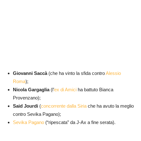
Giovanni Saccà
(che ha vinto la sfida contro
Alessio
Roma
);
Nicola Gargaglia
(l’
ex di Amici
ha battuto Bianca
Provenzano);
Said Jourdi
(
concorrente dalla Siria
che ha avuto la meglio
contro Sevika Pagano);
Sevika Pagano
(“ripescata” da J-Ax a fine serata).