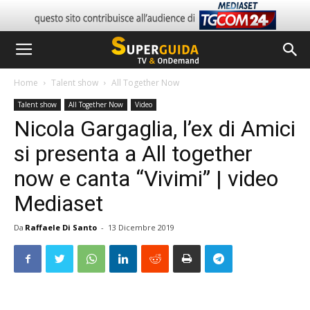
Home
Talent show
All Together Now
Talent show
All Together Now
Video
Nicola Gargaglia, l’ex di Amici
si presenta a All together
now e canta “Vivimi” | video
Mediaset
Da
Raffaele Di Santo
-
13 Dicembre 2019