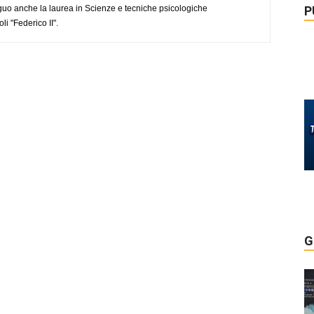
uo anche la laurea in Scienze e tecniche psicologiche
P
li "Federico II".
G