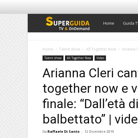
Super
Home
Guida T
Guida
Home
Talent show
All Together Now
Arianna C
Talent show
All Together Now
Video
TV
Arianna Cleri can
together now e v
finale: “Dall’età 
balbettato” | vi
Da
Raffaele Di Santo
-
12 Dicembre 2019