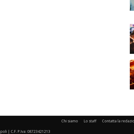
Chi siamo
Lo staff
Contatta la redazi
oli | C.F. P.Iva: 08723421213