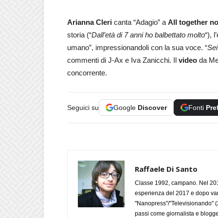
Arianna Cleri
canta “Adagio” a
All together n
storia (“
Dall’età di 7 anni ho balbettato molto
“), 
umano”, impressionandoli con la sua voce. “
Sei
commenti di J-Ax e Iva Zanicchi. Il
video
da Med
concorrente.
Seguici su
Google
Discover
Fonti
Pre
Raffaele Di Santo
Classe 1992, campano. Nel 2019
esperienza del 2017 e dopo varie 
"Nanopress"/"Televisionando" (
passi come giornalista e blogge