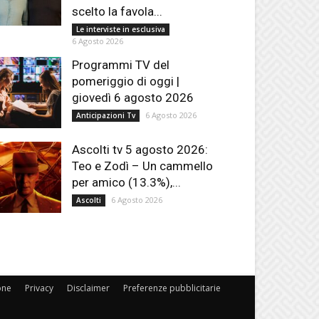
scelto la favola...
Le interviste in esclusiva
6 Agosto 2026
Programmi TV del
pomeriggio di oggi |
giovedì 6 agosto 2026
6 Agosto 2026
Anticipazioni Tv
Ascolti tv 5 agosto 2026:
Teo e Zodì – Un cammello
per amico (13.3%),...
6 Agosto 2026
Ascolti
one
Privacy
Disclaimer
Preferenze pubblicitarie