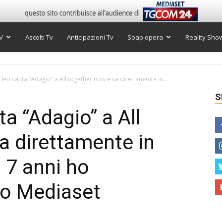
V
Ascolti Tv
Anticipazioni Tv
Soap opera
Reality Sho
leri canta “Adagio” a All together now e va direttamente in...
S
ta “Adagio” a All
a direttamente in
di 7 anni ho
deo Mediaset