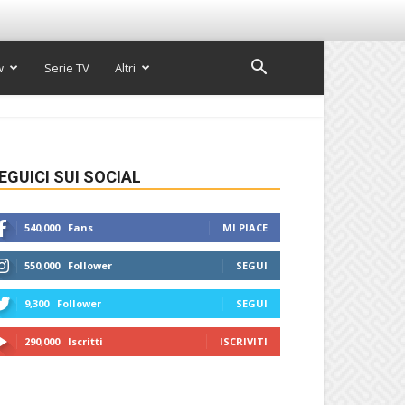
w
Serie TV
Altri
EGUICI SUI SOCIAL
540,000
Fans
MI PIACE
550,000
Follower
SEGUI
9,300
Follower
SEGUI
290,000
Iscritti
ISCRIVITI