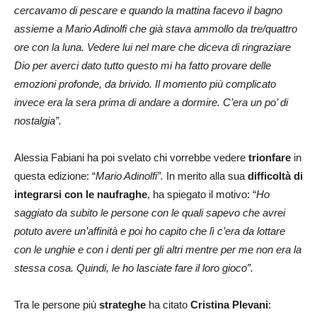
cercavamo di pescare e quando la mattina facevo il bagno
assieme a Mario Adinolfi che già stava ammollo da tre/quattro
ore con la luna. Vedere lui nel mare che diceva di ringraziare
Dio per averci dato tutto questo mi ha fatto provare delle
emozioni profonde, da brivido. Il momento più complicato
invece era la sera prima di andare a dormire. C’era un po’ di
nostalgia”.
Alessia Fabiani ha poi svelato chi vorrebbe vedere
trionfare
in
questa edizione: “
Mario Adinolfi”.
In merito alla sua
difficoltà di
integrarsi con le naufraghe
, ha spiegato il motivo: “
Ho
saggiato da subito le persone con le quali sapevo che avrei
potuto avere un’affinità e poi ho capito che lì c’era da lottare
con le unghie e con i denti per gli altri mentre per me non era la
stessa cosa. Quindi, le ho lasciate fare il loro gioco”.
Tra le persone più
strateghe
ha citato
Cristina Plevani
: