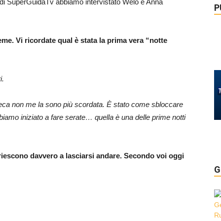
oi di SuperGuidaTv abbiamo intervistato Welo e Anna
P
me. Vi ricordate qual è stata la prima vera “notte
i.
eca non me la sono più scordata. È stato come sbloccare
bbiamo iniziato a fare serate… quella è una delle prime notti
riescono davvero a lasciarsi andare. Secondo voi oggi
G