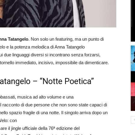
nna Tatangelo
. Non solo un featuring, ma un punto di
i Welo e la potenza melodica di Anna Tatangelo
cui due linguaggi diversi si incontrano senza forzarsi,
ritornello immediato, incisivo, impossibile da dimenticare.
Tatangelo – “Notte Poetica”
i abbassati, musica ad alto volume e una
 il racconto di due persone che non sono state capaci di
lo spazio fragile di una notte. Il singolo arriva dopo un
Welo: con
are il jingle ufficiale della 76ª edizione del