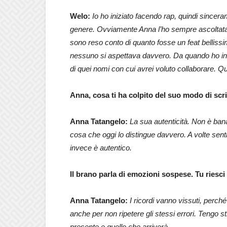
Welo:
Io ho iniziato facendo rap, quindi since
genere. Ovviamente Anna l’ho sempre ascoltat
sono reso conto di quanto fosse un feat belliss
nessuno si aspettava davvero. Da quando ho in
di quei nomi con cui avrei voluto collaborare. Qu
Anna, cosa ti ha colpito del suo modo di scr
Anna Tatangelo:
La sua autenticità. Non è bana
cosa che oggi lo distingue davvero. A volte senti 
invece è autentico.
Il brano parla di emozioni sospese. Tu riesci 
Anna Tatangelo:
I ricordi vanno vissuti, perch
anche per non ripetere gli stessi errori. Tengo st
presente e quello che arriverà.