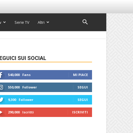
w
Serie TV
Altri
EGUICI SUI SOCIAL
540,000
Fans
MI PIACE
550,000
Follower
SEGUI
9,300
Follower
SEGUI
290,000
Iscritti
ISCRIVITI