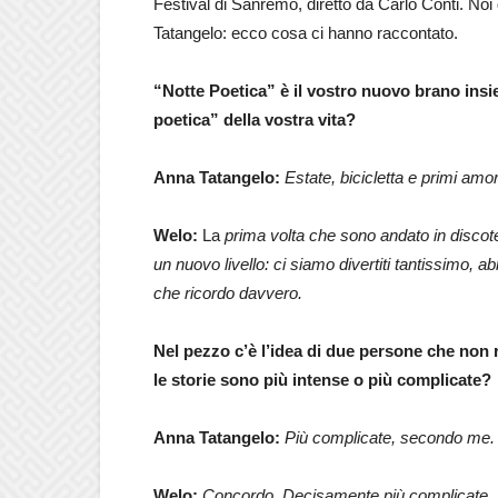
Festival di Sanremo, diretto da Carlo Conti. N
Tatangelo: ecco cosa ci hanno raccontato.
“Notte Poetica” è il vostro nuovo brano insie
poetica” della vostra vita?
Anna Tatangelo:
Estate, bicicletta e primi amor
W
elo
:
La
prima volta che sono andato in discot
un nuovo livello: ci siamo divertiti tantissimo, a
che ricordo davvero.
Nel pezzo c’è l’idea di due persone che non 
le storie sono più intense o più complicate?
Anna Tatangelo:
Più complicate, secondo me.
Welo:
Concordo. Decisamente più complicate.