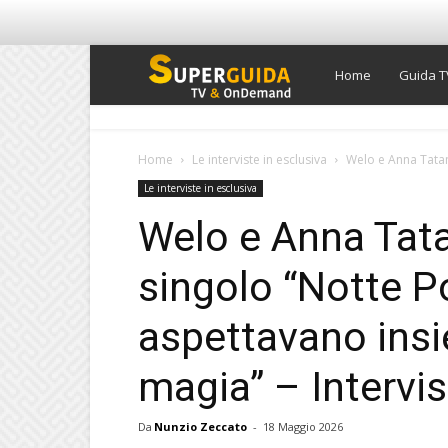
Super
Home
Guida T
Guida
Home
Le interviste in esclusiva
Welo e Anna Tatan
Le interviste in esclusiva
TV
Welo e Anna Tata
singolo “Notte Po
aspettavano insi
magia” – Intervi
Da
Nunzio Zeccato
-
18 Maggio 2026