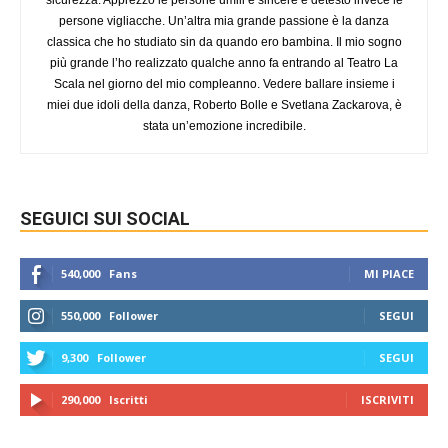
sicurezza. Apprezzo le persone umili e sincere e detesto invece le
persone vigliacche. Un’altra mia grande passione è la danza
classica che ho studiato sin da quando ero bambina. Il mio sogno
più grande l’ho realizzato qualche anno fa entrando al Teatro La
Scala nel giorno del mio compleanno. Vedere ballare insieme i
miei due idoli della danza, Roberto Bolle e Svetlana Zackarova, è
stata un’emozione incredibile.
SEGUICI SUI SOCIAL
540,000
Fans
MI PIACE
550,000
Follower
SEGUI
9,300
Follower
SEGUI
290,000
Iscritti
ISCRIVITI