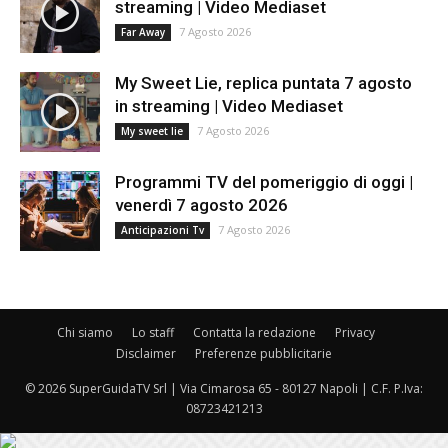
streaming | Video Mediaset
7 Agosto 2026
Far Away
My Sweet Lie, replica puntata 7 agosto
in streaming | Video Mediaset
7 Agosto 2026
My sweet lie
Programmi TV del pomeriggio di oggi |
venerdì 7 agosto 2026
7 Agosto 2026
Anticipazioni Tv
Chi siamo
Lo staff
Contatta la redazione
Privacy
Disclaimer
Preferenze pubblicitarie
© 2026 SuperGuidaTV Srl | Via Cimarosa 65 - 80127 Napoli | C.F. P.Iva:
08723421213