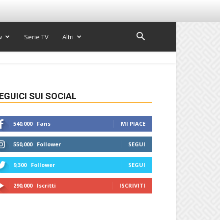
w
Serie TV
Altri
EGUICI SUI SOCIAL
540,000
Fans
MI PIACE
550,000
Follower
SEGUI
9,300
Follower
SEGUI
290,000
Iscritti
ISCRIVITI