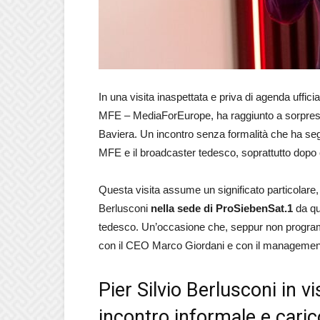
In una visita inaspettata e priva di agenda uffici
MFE – MediaForEurope, ha raggiunto a sorpres
Baviera. Un incontro senza formalità che ha seg
MFE e il broadcaster tedesco, soprattutto dopo 
Questa visita assume un significato particolare, 
Berlusconi
nella sede di ProSiebenSat.1
da qu
tedesco. Un’occasione che, seppur non programm
con il CEO Marco Giordani e con il management, senz
Pier Silvio Berlusconi in v
incontro informale e carico