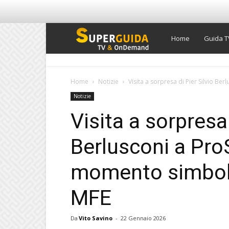
Super
Home
Guida T
Guida
Home
Notizie
Visita a sorpresa di Pier Silvio Be
Notizie
TV
Visita a sorpresa 
Berlusconi a Pro
momento simbolic
MFE
Da
Vito Savino
-
22 Gennaio 2026