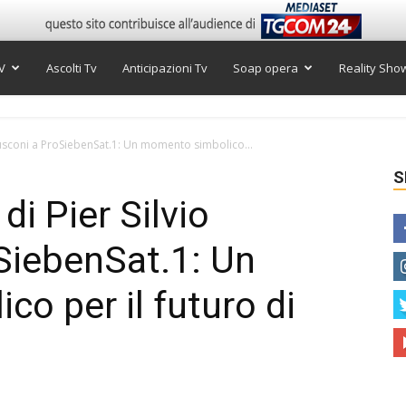
V
Ascolti Tv
Anticipazioni Tv
Soap opera
Reality Sho
rlusconi a ProSiebenSat.1: Un momento simbolico...
S
di Pier Silvio
SiebenSat.1: Un
o per il futuro di