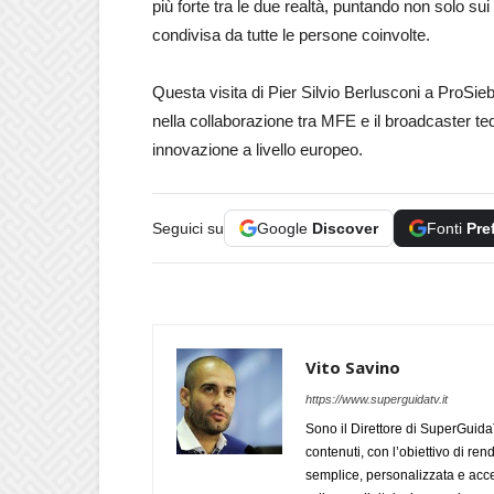
più forte tra le due realtà, puntando non solo s
condivisa da tutte le persone coinvolte.
Questa visita di Pier Silvio Berlusconi a ProSie
nella collaborazione tra MFE e il broadcaster te
innovazione a livello europeo.
Seguici su
Google
Discover
Fonti
Pre
Vito Savino
https://www.superguidatv.it
Sono il Direttore di SuperGuid
contenuti, con l’obiettivo di ren
semplice, personalizzata e acces