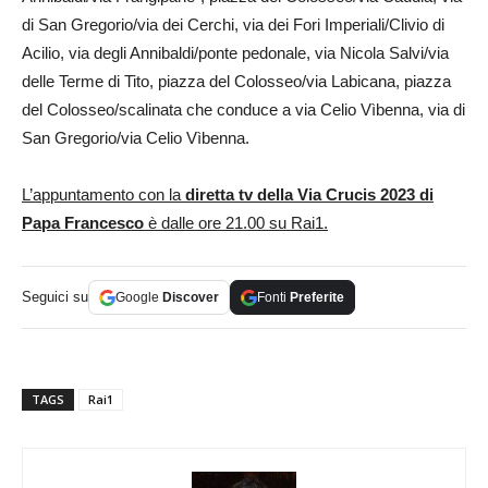
di San Gregorio/via dei Cerchi, via dei Fori Imperiali/Clivio di
Acilio, via degli Annibaldi/ponte pedonale, via Nicola Salvi/via
delle Terme di Tito, piazza del Colosseo/via Labicana, piazza
del Colosseo/scalinata che conduce a via Celio Vìbenna, via di
San Gregorio/via Celio Vìbenna.
L’appuntamento con la
diretta tv della Via Crucis 2023 di
Papa Francesco
è dalle ore 21.00 su Rai1.
Seguici su
Google
Discover
Fonti
Preferite
TAGS
Rai1