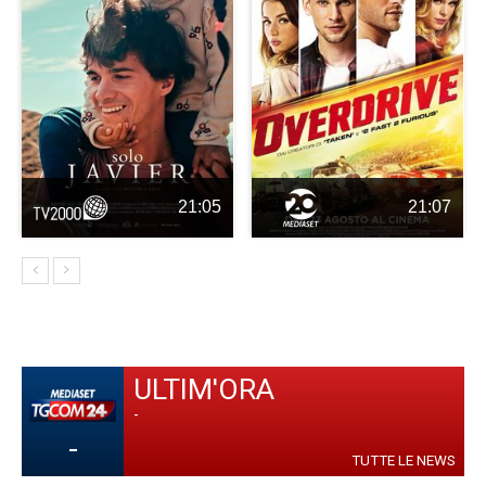
21:05
21:07
ULTIM'ORA
-
-
TUTTE LE NEWS