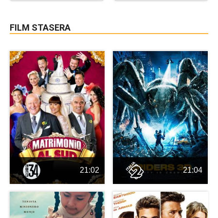
FILM STASERA
21:02
21:04