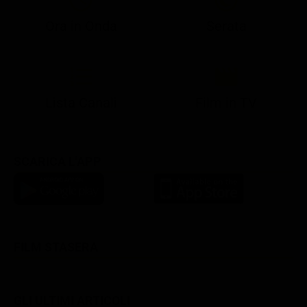
Ora in Onda
Serata
21:10
21:15
21:22
23:03
23:17
00:31
21:10
21:15
21:30
23:03
23:18
Lista Canali
Film in TV
SCARICA L'APP
FILM STASERA
GLI ULTIMI ARTICOLI