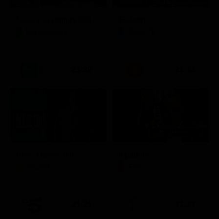
Stagione 3 - Ep. 16
Noos L'avventura della conoscenza
Elsbeth
Documentario
Serie TV
21:20
21:33
Che ci faccio qui
Il padrino
Attualità
Film
21:21
21:22