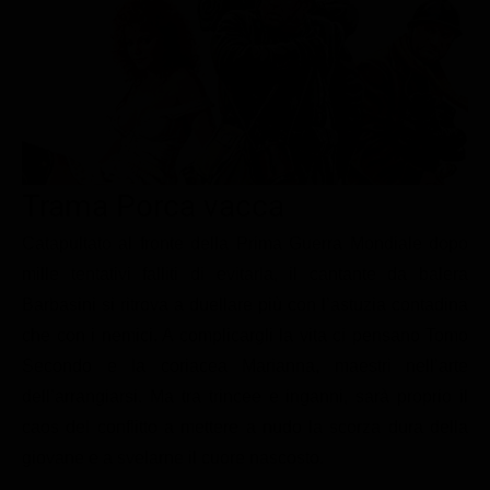
Le interviste in esclusiva
Tempesta D’amore
Temptation Island
Film da vedere
Il Paradiso delle signore
Ultima Fermata
Piattaforme streaming
Un Posto al Sole
Talent show
Apple TV Plus
Segreti di Famiglia
Infotainment
Discovery Plus
The Family
Game Show
Disney plus
Trama Porca vacca
Uomini e Donne
NetFlix
Catapultato al fronte della Prima Guerra Mondiale dopo
mille tentativi falliti di evitarla, il cantante da balera
Gossip
Now TV
Barbasini si ritrova a duellare più con l’astuzia contadina
Sport in tv
Paramount Plus
che con i nemici. A complicargli la vita ci pensano Tomo
Cartoni Anime e Manga
Prime Video
Secondo e la coriacea Marianna, maestri nell’arte
Vip e Personaggi Tv
RaiPlay
dell’arrangiarsi. Ma tra trincee e inganni, sarà proprio il
caos del conflitto a mettere a nudo la scorza dura della
Musica
giovane e a svelarne il cuore nascosto.
Oroscopo Paolo Fox