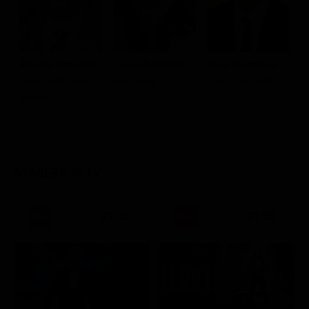
R
Renato Pozzetto
Laura Antonelli
Aldo Maccione
P
Primo Baffo detto
Marianna
Tomo Secondo
G
Barbasini
STASERA IN TV
21:30
21:50