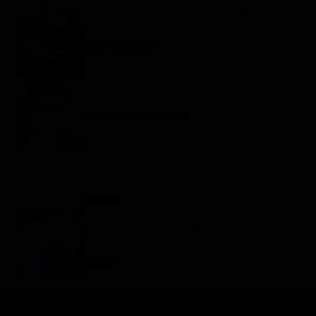
Programmi TV del pomeriggio di oggi | sabato 8
agosto 2026
Anticipazioni Tv
8 Agosto 2026
Tutto per la mia famiglia 2, replica puntata 8
agosto in streaming | Video Mediaset
Tutto per la mia famiglia
8 Agosto 2026
Gerry Scotti compie 70 anni, la sorpresa di Pier
Silvio Berlusconi a La Ruota della Fortuna: “Sei
un mito, ti voglio bene”
Notizie
8 Agosto 2026
Ascolti tv 7 agosto 2026: TIM Summer Hits
(14.5%), L’Erede (14.1%), L’Eredità Summer
(15.8%), La Ruota della Fortuna (29.6%) | Dati
Auditel
Ascolti
8 Agosto 2026
Chi siamo
Lo staff
Contatta la redazione
Privacy
Disclaimer