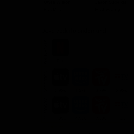
Owen Wilson
Jason Sudeikis
Rick Mills
Fred Searing
Dove vederlo ondemand
STREAMING
Flat
NOLEGGIA
3.99€
1.99€
3.99€
2.99€
ACQUISTA
7.99€
4.99€
7.99€
7.9€