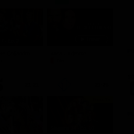
7 - Ep. 2
PU
ore Coliandro
Itaca - Il ritorno
TV
Film
SC
21:21
21:25
Prima TV
FI
Stagione 14 - Ep. 10