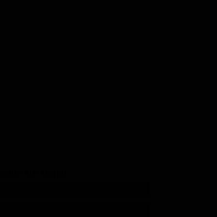
Christina Applegate
Stephen Merchant
a Daddario
Grace Searing
Gary
GUICI SUI SOCIAL
540,000
Fans
MI PIACE
550,000
Follower
SEGUI