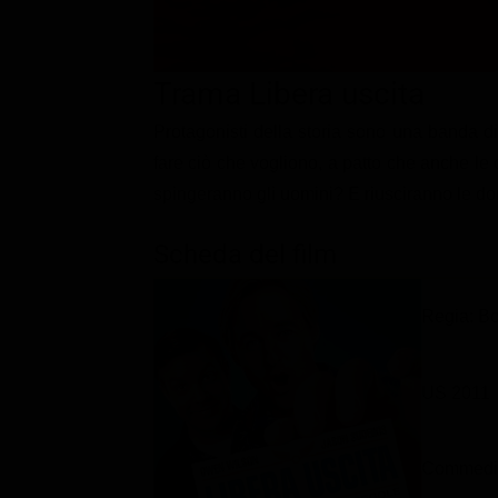
Classifiche
Migliori film
Trama Libera uscita
Migliori Serie TV
Protagonisti della storia sono una banda di
fare ciò che vogliono, a patto che anche le 
spingeranno gli uomini? E riusciranno le do
Scheda del film
Regia: Bo
US 2011
Commedi