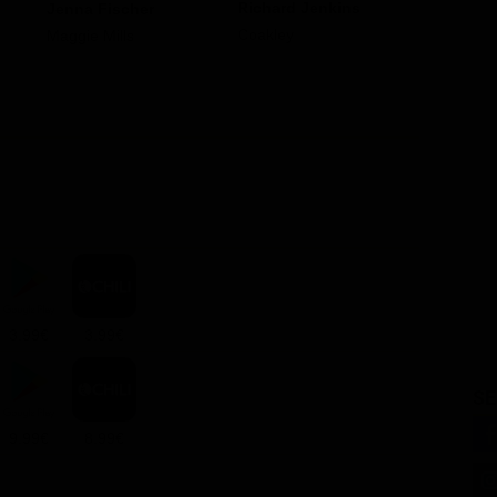
Richard Jenkins
Jenna Fischer
Alexandr
Coakley
Maggie Mills
Paige
3.99€
3.99€
SE
9.99€
8.99€