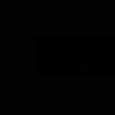
Posizione in classifica Justwatch
Posizione attuale
Posizioni perse
#696
-87
Trailer del film Libera uscita
STASERA IN TV
21:30