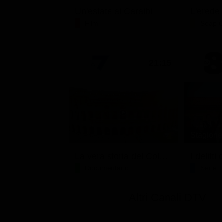
Un'estate ai Caraibi
L'erede
Film
Soap 
21:15
Stagione 
La vera storia del Colosseo: ascesa e caduta
I delitt
Documentario
Serie 
Altri Canali DTV