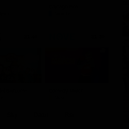
GL
Chicago Fire
Opera
Serie TV
21:40
21:30
1 - Ep. 1
i del BarLume
Comedy Match
TV
Show
Sky
Dazn
Rsi