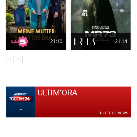
21:10
21:14
ULTIM'ORA
-
-
TUTTE LE NEWS