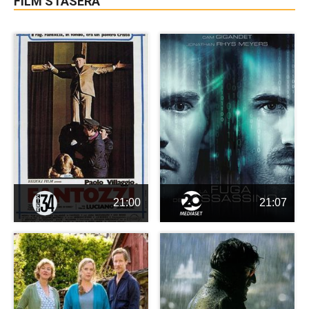
FILM STASERA
21:00
21:07