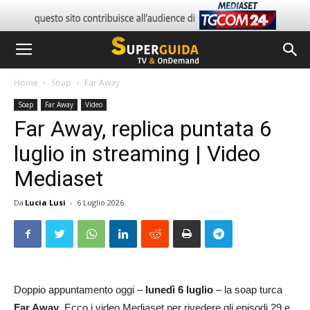
Home
Soap
Far Away
Soap
Far Away
Video
Far Away, replica puntata 6
luglio in streaming | Video
Mediaset
Da
Lucia Lusi
-
6 Luglio 2026
Doppio appuntamento oggi –
lunedì 6 luglio
– la soap turca
Far Away
. Ecco i video Mediaset per rivedere gli episodi 29 e