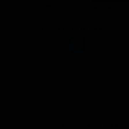
Tiziano Menichelli
Stefano Rosci
Walter
Carlo
Dove vederlo ondemand
STREAMING
Flat
Flat
NOLEGGIA
ACQUISTA
Posizione in classifica Justwatch