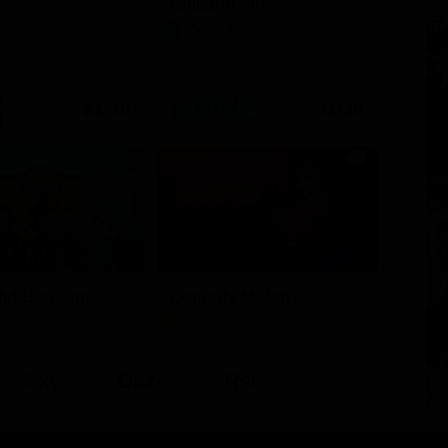
Chicago Fire
Opera
Serie TV
21:40
21:30
1 - Ep. 1
i del BarLume
Comedy Match
TV
Show
Sky
Dazn
Rsi