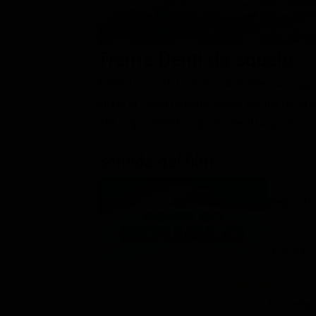
Classifiche
Migliori film
Trama Denti da squalo
Migliori Serie TV
Il film racconta la storia di Walter, un ra
lungo la costa romana, viene attratto da un
dall'acqua torbida, ignaro che il luogo nas
Scheda del film
Regia: Da
IT 2023
Avventur