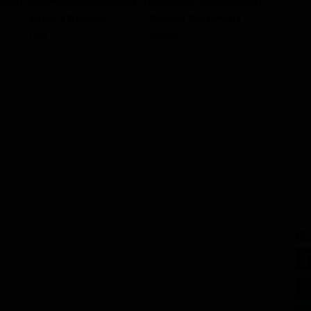
Virginia Raffaele
Claudio Santamaria
Edoardo
Rita
Antonio
Il Corsaro
SE