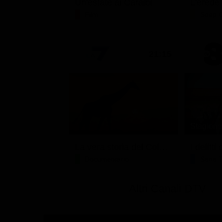
Un'estate ai Caraibi
L'erede
Film
Soap 
21:15
Stagione 
La vera storia del Colosseo: ascesa e caduta
I delitt
Documentario
Serie 
Altri Canali DTV