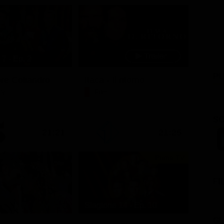
7 - Ep. 2
PU
ore Coliandro
Itaca - Il ritorno
TV
Film
SC
21:21
21:25
Prima TV
FI
Stagione 14 - Ep. 10
GL