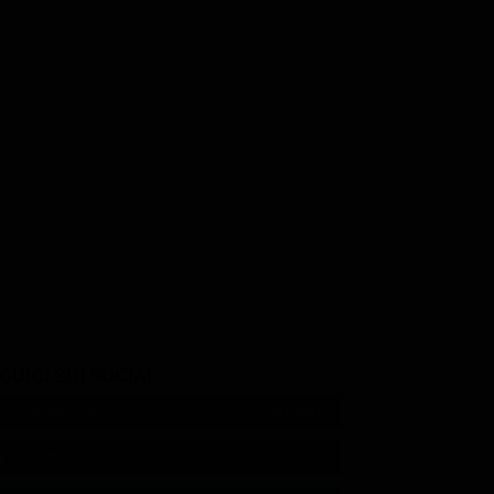
 Pesce
Matteo Scattaretico
Tecno
GUICI SUI SOCIAL
540,000
Fans
MI PIACE
550,000
Follower
SEGUI