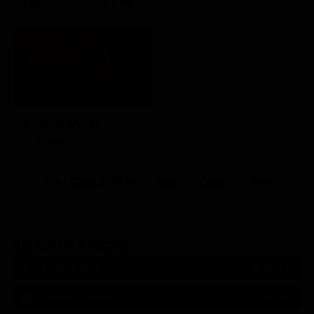
21:30
Comedy Match
Show
Altri Canali DTV
Sky
Dazn
Rsi
SEGUICI SUI SOCIAL
540,000
Fans
MI PIACE
550,000
Follower
SEGUI