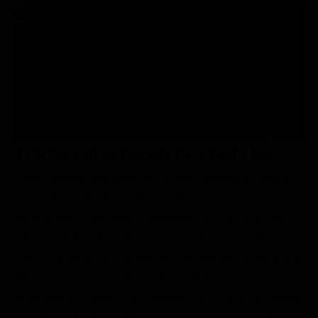
Le interviste in esclusiva
Tempesta D’amore
Temptation Island
Film da vedere
Il Paradiso delle signore
Ultima Fermata
Piattaforme streaming
Un Posto al Sole
Talent show
Apple TV Plus
Segreti di Famiglia
Infotainment
Discovery Plus
The Family
Game Show
Disney plus
Trama Gli omicidi di Pont D'Arc
Uomini e Donne
NetFlix
Sulle sponde dell'Ardèche alcuni canoisti scoprono il
Gossip
Now TV
corpo senza vita di un individuo del posto, ucciso con una
Sport in tv
Paramount Plus
lama di selce, un antico manufatto vecchio di 40.000. Il
Cartoni Anime e Manga
Prime Video
capitano della gendarmeria Riad Lekcir è assegnato al
Vip e Personaggi Tv
RaiPlay
caso e si ritrova a collaborare con Manon Ferret-Duval,
della sezione scientifica. Tra i due vi è un tragico
Musica
avvenimento legato al passato: nel 1994 il fratello
Oroscopo Paolo Fox
maggiore di Riad, Kamel, venne accusato di aver