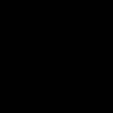
Classifiche
assassinato i genitori di Manon, che all'epoca era
soltanto una bambina.
Migliori film
Migliori Serie TV
Scheda del film
Regia: Christelle Raynal
FR 2023
Thriller / Crime
Rating:
Cast