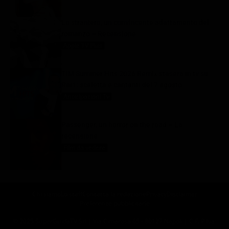
Lo straniero, un convincente adattamento del
romanzo – Recensione
Apple TV Plus
7 Agosto 2026
TIM Summer Hits 2026 Remix stasera in tv su
Rai1: scaletta e cantanti del 7 agosto
Anticipazioni Tv
7 Agosto 2026
Passenger, un horror on the road – La
recensione
Film da vedere
7 Agosto 2026
Chi siamo
Lo staff
Contatta la redazione
Privacy
Disclaimer
Preferenze pubblicitarie
© 2025 SuperGuidaTV Srl | Via Cimarosa 65 - 80127 Napoli | C.F. P.Iva: