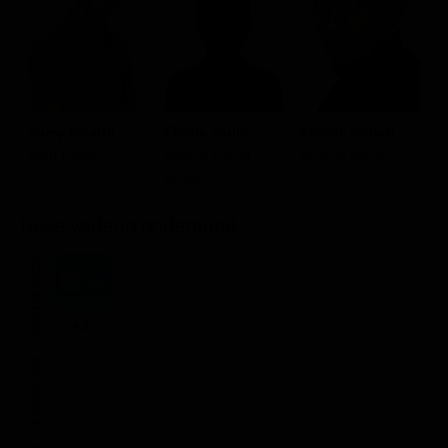
S
Samy Gharbi
Élodie Varlet
Franck Adrien
R
Riad Lekcir
Manon Ferret-
Arnaud Vernon
E
Duval
Dove vederlo ondemand
STREAMING
Ads
NOLEGGIA