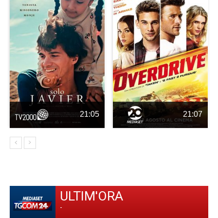
21:05
21:07
ULTIM'ORA
-