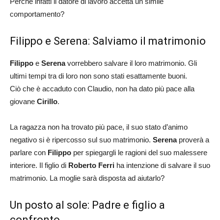
Perché infatti il datore di lavoro accetta un simile
comportamento?
Filippo e Serena: Salviamo il matrimonio
Filippo
e
Serena
vorrebbero salvare il loro matrimonio. Gli
ultimi tempi tra di loro non sono stati esattamente buoni.
Ciò che è accaduto con Claudio, non ha dato più pace alla
giovane
Cirillo
.
La ragazza non ha trovato più pace, il suo stato d’animo
negativo si è ripercosso sul suo matrimonio.
Serena
proverà a
parlare con
Filippo
per spiegargli le ragioni del suo malessere
interiore. Il figlio di
Roberto Ferri
ha intenzione di salvare il suo
matrimonio. La moglie sarà disposta ad aiutarlo?
Un posto al sole: Padre e figlio a
confronto