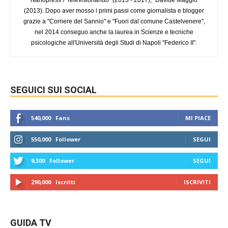
"Nanopress"/"Televisionando" (2013 - 2017); "Davide Maggio"
(2013). Dopo aver mosso i primi passi come giornalista e blogger
grazie a "Corriere del Sannio" e "Fuori dal comune Castelvenere",
nel 2014 conseguo anche la laurea in Scienze e tecniche
psicologiche all'Università degli Studi di Napoli "Federico II".
SEGUICI SUI SOCIAL
540,000
Fans
MI PIACE
550,000
Follower
SEGUI
9,300
Follower
SEGUI
290,000
Iscritti
ISCRIVITI
GUIDA TV