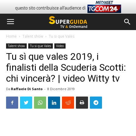
Home
Talent show
Tu si que Vales
Talent show
Tu si que Vales
Video
Tu sì que vales 2019, i
finalisti della Scuderia Scotti:
chi vincerà? | video Witty tv
Da
Raffaele Di Santo
-
8 Dicembre 2019