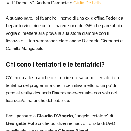
I “Demellis” Andrea Damante e
Giulia De Lellis
A quanto pare, si fa anche il nome di una ex gieffina
Federica
Lepanto
vincitrice dell’ultima edizione del GF che pare abbia
voglia di mettere alla prova la sua storia d’amore con il
fidanzato. I fan sembrano volere anche Riccardo Gismondi e
Camilla Mangiapelo
Chi sono i tentatori e le tentatrici?
C’è molta attesa anche di scoprire chi saranno i tentatori e le
tentatrici del programma che in definitiva mettono un po’ di
pepe al reality destando l’interesse-eventuale- non solo dei
fidanzati/e ma anche del pubblico.
Basti pensare a
Claudio D’Angelo
, “angelo tentatore” di
Georgette Polizzi
che poi divenne nuovo tronista di U&D
scegliendo la giovanissima
Ginevra Pisani
.