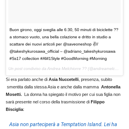
Buon girono, oggi sveglia alle 6:30, 50 minuti di biciclette ??
a stomaco vuoto, una bella colazione e dritto in studio a
scattare dei nuovi articoli per @saveoneshop ✌️//
@takeshykurosawa_official – @adriano_takeshykurosawa
#Ss17 collection #AM1Style #GoodMorning #Morning
Un post condiviso da Andrea Melchiorre ?? (@andreamelchiorre1) in data:
Si era parlato anche di
Asia Nuccetelli
, presenza, subito
smentita dalla stessa Asia e anche dalla mamma
Antonella
Mosetti.
La donna ha spiegato il motivo per cui sua figlia non
sarà presente nel corso della trasmissione di
Filippo
Bisciglia
:
Asia non parteciperà a Temptation Island. Lei ha