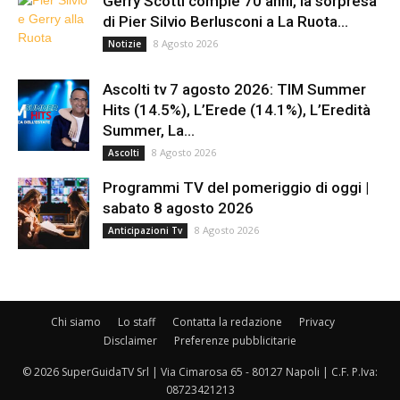
Gerry Scotti compie 70 anni, la sorpresa
di Pier Silvio Berlusconi a La Ruota...
8 Agosto 2026
Notizie
Ascolti tv 7 agosto 2026: TIM Summer
Hits (14.5%), L’Erede (14.1%), L’Eredità
Summer, La...
8 Agosto 2026
Ascolti
Programmi TV del pomeriggio di oggi |
sabato 8 agosto 2026
8 Agosto 2026
Anticipazioni Tv
Chi siamo
Lo staff
Contatta la redazione
Privacy
Disclaimer
Preferenze pubblicitarie
© 2026 SuperGuidaTV Srl | Via Cimarosa 65 - 80127 Napoli | C.F. P.Iva:
08723421213