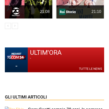
21:08
21:10
ULTIM'ORA
-
-
TUTTE LE NEWS
GLI ULTIMI ARTICOLI