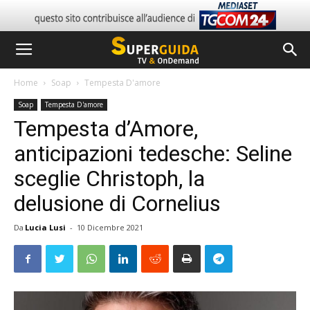
Home
Soap
Tempesta D'amore
Soap
Tempesta D'amore
Tempesta d’Amore,
anticipazioni tedesche: Seline
sceglie Christoph, la
delusione di Cornelius
Da
Lucia Lusi
-
10 Dicembre 2021