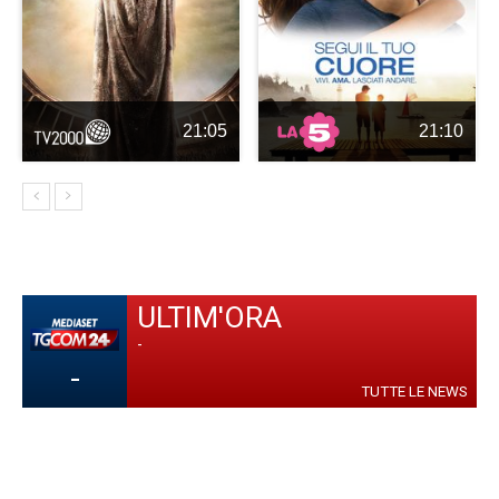
21:05
21:10
ULTIM'ORA
-
-
TUTTE LE NEWS