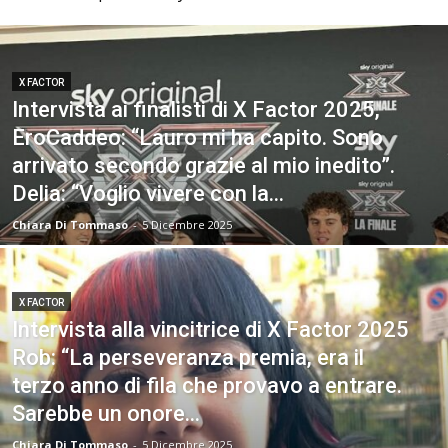
X FACTOR
Intervista ai finalisti di X Factor 2025,
EroCaddeo: “Lauro mi ha capito. Sono
arrivato secondo grazie al mio inedito”.
Delia: “Voglio vivere con la...
Chiara Di Tommaso
-
5 Dicembre 2025
X FACTOR
Intervista alla vincitrice di X Factor 2025
Rob: “La perseveranza premia, era il
terzo anno di fila che provavo a entrare.
Sarebbe un onore...
Chiara Di Tommaso
-
5 Dicembre 2025