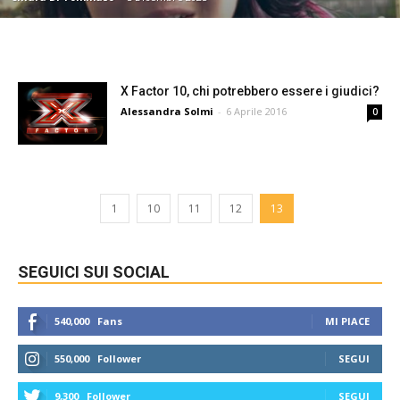
X Factor 10, chi potrebbero essere i giudici?
Alessandra Solmi
-
6 Aprile 2016
0
1
10
11
12
13
SEGUICI SUI SOCIAL
540,000
Fans
MI PIACE
550,000
Follower
SEGUI
9,300
Follower
SEGUI