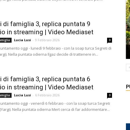
 di famiglia 3, replica puntata 9
io in streaming | Video Mediaset
Lucia Lusi
-
9 Febbraio 2026
amiglia
0
ntamento oggi - lunedì 9 febbraio - con la soap turca Segreti di
argi). Nella puntata odierna Ilgaz decide di trattenere in...
 di famiglia 3, replica puntata 6
P
io in streaming | Video Mediaset
Lucia Lusi
-
6 Febbraio 2026
amiglia
0
ntamento oggi - venerdì 6 febbraio - con la soap turca Segreti
 (Yargi). Nella puntata odierna Mert cerca di far addormentare...