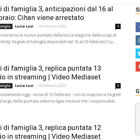
 di famiglia 3, anticipazioni dal 16 al
S
braio: Cihan viene arrestato
Lucia Lusi
-
13 Febbraio 2026
amiglia
0
serveranno le nuove puntate della terza stagione della soap di
finity Segreti di Famiglia disponibili dal 16 al 20 febbraio? La...
i di famiglia 3, replica puntata 13
io in streaming | Video Mediaset
Lucia Lusi
-
13 Febbraio 2026
amiglia
0
G
ntamento oggi - venerdì 13 febbraio - con la soap turca Segreti
 (Yargi). Nella puntata odierna Ilgaz intuisce che i responsabili...
i di famiglia 3, replica puntata 12
io in streaming | Video Mediaset