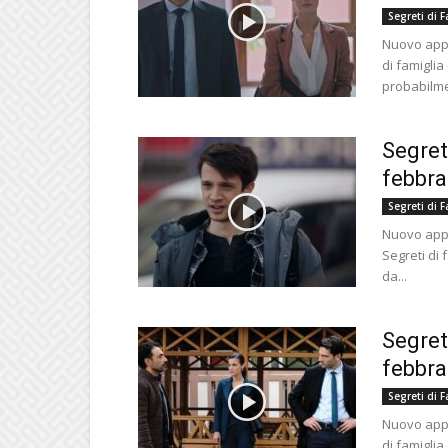
Segreti di F
Nuovo appu
di famiglia
probabilme
Segret
febbra
Segreti di F
Nuovo appu
Segreti di 
da...
Segret
febbra
Segreti di F
Nuovo appu
di famiglia