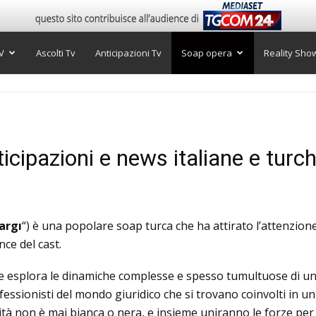
V
Ascolti Tv
Anticipazioni Tv
Soap opera
Reality Sho
ticipazioni e news italiane e turch
argı
“) è una popolare soap turca che ha attirato l’attenzion
ce del cast.
e esplora le dinamiche complesse e spesso tumultuose di una
fessionisti del mondo giuridico che si trovano coinvolti in un
erità non è mai bianca o nera, e insieme uniranno le forze pe