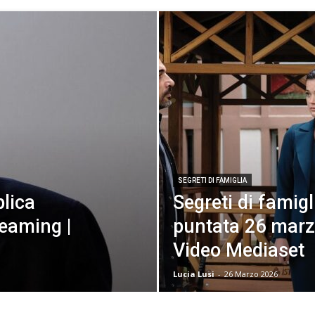
SEGRETI DI FAMIGLIA
plica
Segreti di famigl
reaming |
puntata 26 marzo
Video Mediaset
Lucia Lusi
-
26 Marzo 2026