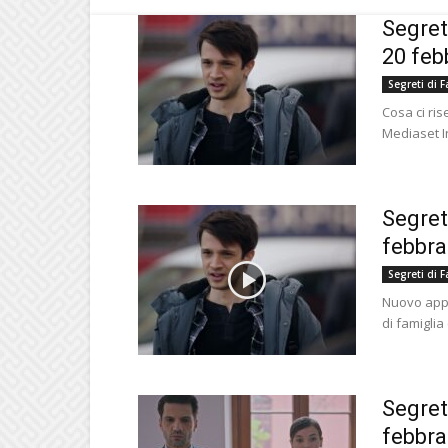
Segreti
20 feb
Segreti di F
Cosa ci ri
Mediaset In
Segret
febbra
Segreti di F
Nuovo appu
di famiglia
Segret
febbra