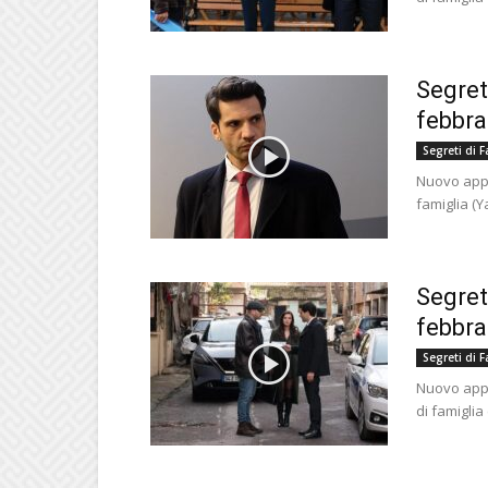
Segreti
febbra
Segreti di F
Nuovo appu
famiglia (Y
Segreti
febbra
Segreti di F
Nuovo appu
di famiglia