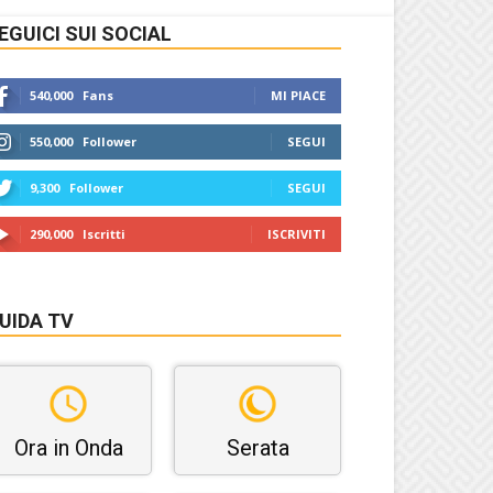
EGUICI SUI SOCIAL
540,000
Fans
MI PIACE
550,000
Follower
SEGUI
9,300
Follower
SEGUI
290,000
Iscritti
ISCRIVITI
UIDA TV
Ora in Onda
Serata