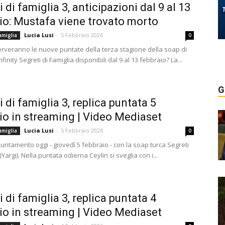
 di famiglia 3, anticipazioni dal 9 al 13
io: Mustafa viene trovato morto
Lucia Lusi
-
5 Febbraio 2026
amiglia
0
serveranno le nuove puntate della terza stagione della soap di
finity Segreti di Famiglia disponibili dal 9 al 13 febbraio? La...
G
 di famiglia 3, replica puntata 5
io in streaming | Video Mediaset
Lucia Lusi
-
5 Febbraio 2026
amiglia
0
ntamento oggi - giovedì 5 febbraio - con la soap turca Segreti
 (Yargi). Nella puntata odierna Ceylin si sveglia con i...
 di famiglia 3, replica puntata 4
io in streaming | Video Mediaset