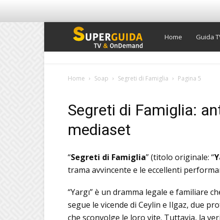
Super
Home
Guida T
Guida
Home
Soap
Segreti di Famiglia
Pagina 5
TV
Segreti di Famiglia: an
mediaset
“
Segreti di Famiglia
” (titolo originale: “
Y
trama avvincente e le eccellenti performan
“Yargı” è un dramma legale e familiare ch
segue le vicende di Ceylin e Ilgaz, due pro
che sconvolge le loro vite. Tuttavia, la v