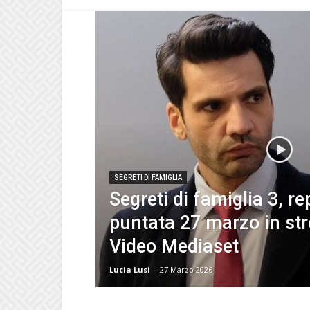
SEGRETI DI FAMIGLIA
Segreti di famiglia 3, re
puntata 27 marzo in st
Video Mediaset
Lucia Lusi
-
27 Marzo 2026