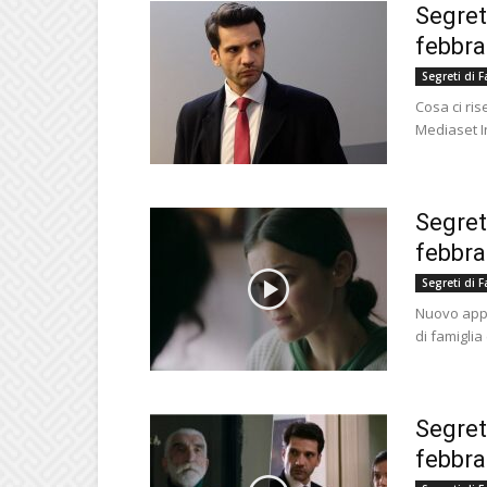
Segreti
febbra
Segreti di F
Cosa ci ri
Mediaset In
Segreti
febbra
Segreti di F
Nuovo appu
di famiglia
Segreti
febbra