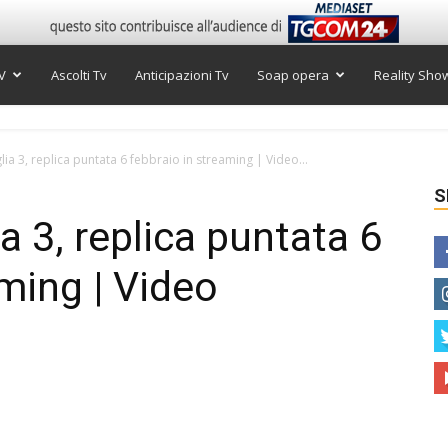
V
Ascolti Tv
Anticipazioni Tv
Soap opera
Reality Sho
glia 3, replica puntata 6 febbraio in streaming | Video...
S
ia 3, replica puntata 6
ming | Video