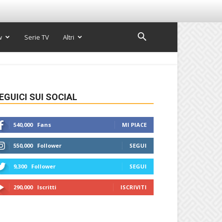
w
Serie TV
Altri
EGUICI SUI SOCIAL
540,000
Fans
MI PIACE
550,000
Follower
SEGUI
9,300
Follower
SEGUI
290,000
Iscritti
ISCRIVITI