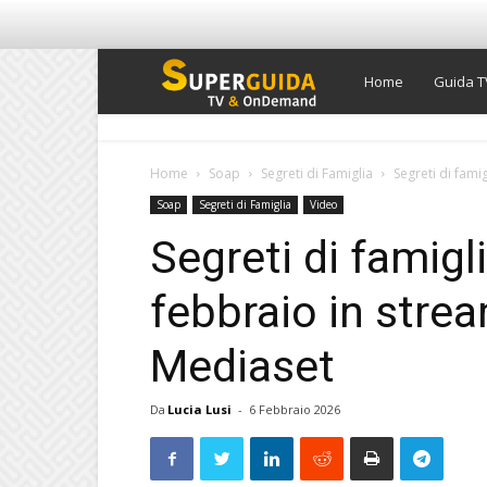
Super
Home
Guida T
Guida
Home
Soap
Segreti di Famiglia
Segreti di fami
Soap
Segreti di Famiglia
Video
TV
Segreti di famigl
febbraio in strea
Mediaset
Da
Lucia Lusi
-
6 Febbraio 2026