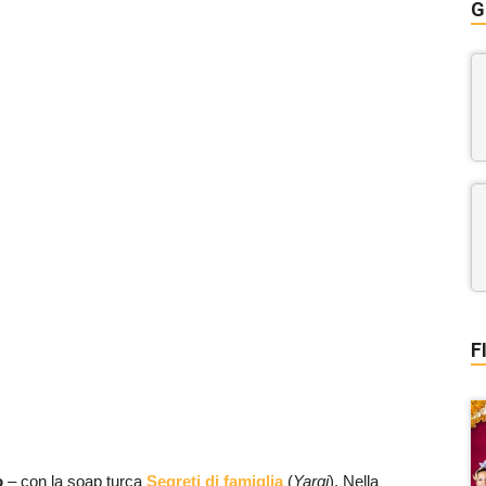
G
F
o
– con la soap turca
Segreti di famiglia
(
Yargi
). Nella