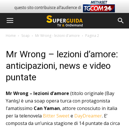
Home
Soap
Mr Wrong - lezioni d'amore
Pagina 2
Mr Wrong – lezioni d’amore:
anticipazioni, news e video
puntate
Mr Wrong – lezioni d’amore
(titolo originale (Bay
Yanlış
)
è una soap opera turca con protagonista
l’amatissimo
Can Yaman
, attore conosciuto in italia
per la telenovela
Bitter Sweet
e
DayDreamer
. E’
composta da un’unica stagione di 14 puntate da circa