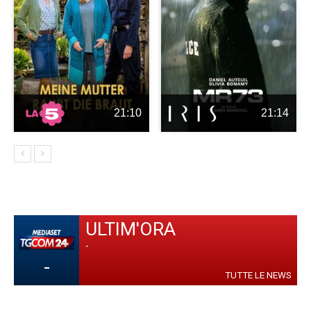
21:10
21:14
ULTIM'ORA
-
-
TUTTE LE NEWS