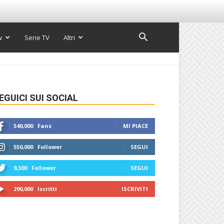
w
Serie TV
Altri
EGUICI SUI SOCIAL
540,000
Fans
MI PIACE
550,000
Follower
SEGUI
9,300
Follower
SEGUI
290,000
Iscritti
ISCRIVITI