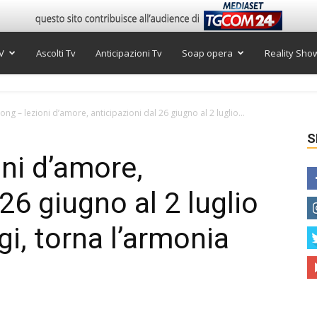
V
Ascolti Tv
Anticipazioni Tv
Soap opera
Reality Sho
ng – lezioni d’amore, anticipazioni dal 26 giugno al 2 luglio...
S
ni d’amore,
 26 giugno al 2 luglio
i, torna l’armonia