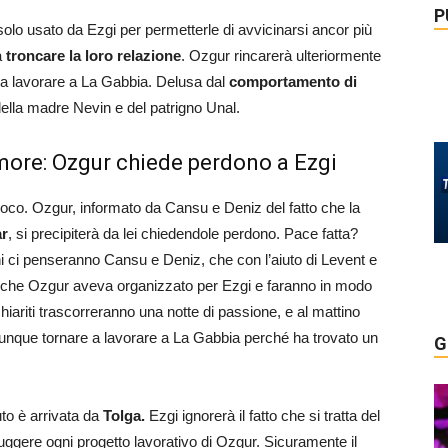
P
solo usato da Ezgi per permetterle di avvicinarsi ancor più
a
troncare la loro relazione
. Ozgur rincarerà ulteriormente
 a lavorare a La Gabbia. Delusa dal
comportamento di
della madre Nevin e del patrigno Unal.
more: Ozgur chiede perdono a Ezgi
poco. Ozgur, informato da Cansu e Deniz del fatto che la
ar
, si precipiterà da lei chiedendole perdono. Pace fatta?
ni ci penseranno Cansu e Deniz, che con l’aiuto di Levent e
che Ozgur aveva organizzato per Ezgi e faranno in modo
hiariti trascorreranno una notte di passione, e al mattino
que tornare a lavorare a La Gabbia perché ha trovato un
G
to è arrivata da
Tolga.
Ezgi ignorerà il fatto che si tratta del
ggere ogni progetto lavorativo di Ozgur. Sicuramente il