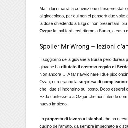
Ma in lui rimarrà la convinzione di essere stato 
al ginecologo, per cui non ci penserà due volte 
la dose chiedendo a Ezgi di non presentarsi più
Ozgur
la Inal farà così ritorno a Bursa, a casa 
Spoiler Mr Wrong – lezioni d’a
Il soggiorno della giovane a Bursa però durerà 
giovane ha
rifiutato il costoso regalo di Serd
Non ancora…. A far riavvicinare i due piccionci
Ozan, ricreeranno la
sorpresa di compleanno
che i due si incontrino sul posto. Dopo essersi c
Ezda confesserà a Ozgur che non intende comun
nuovo impiego.
La
proposta di lavoro a Istanbul
che ha ricevu
cugino dell’amato, da sempre impegnato a distru