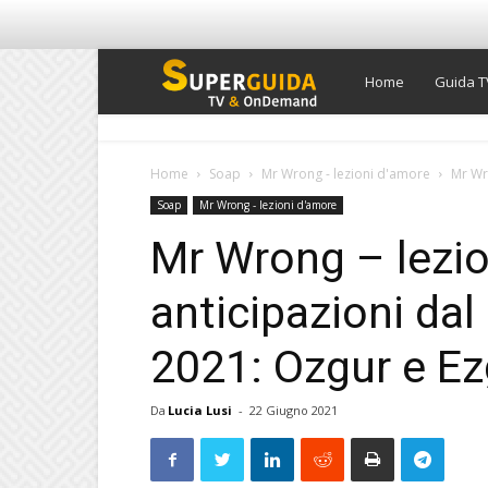
Super
Home
Guida T
Guida
Home
Soap
Mr Wrong - lezioni d'amore
Mr Wro
Soap
Mr Wrong - lezioni d'amore
TV
Mr Wrong – lezio
anticipazioni dal
2021: Ozgur e Ezg
Da
Lucia Lusi
-
22 Giugno 2021