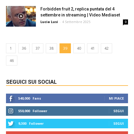
Forbidden fruit 2, replica puntata del 4
settembre in streaming | Video Mediaset
Lucia Lusi
-
4 Settembre 2025
0
1
36
37
38
39
40
41
42
46
SEGUICI SUI SOCIAL
540,000
Fans
MI PIACE
550,000
Follower
SEGUI
9,300
Follower
SEGUI