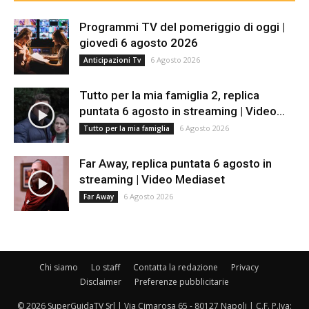
Programmi TV del pomeriggio di oggi |
giovedì 6 agosto 2026
6 Agosto 2026
Anticipazioni Tv
Tutto per la mia famiglia 2, replica
puntata 6 agosto in streaming | Video...
6 Agosto 2026
Tutto per la mia famiglia
Far Away, replica puntata 6 agosto in
streaming | Video Mediaset
6 Agosto 2026
Far Away
Chi siamo
Lo staff
Contatta la redazione
Privacy
Disclaimer
Preferenze pubblicitarie
© 2026 SuperGuidaTV Srl | Via Cimarosa 65 - 80127 Napoli | C.F. P.Iva: