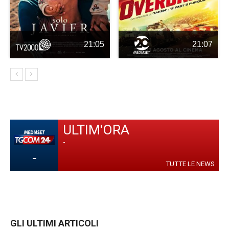
21:05
21:07
ULTIM'ORA
-
-
TUTTE LE NEWS
GLI ULTIMI ARTICOLI