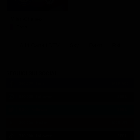
Milan-Chelsea
Sport
Altri Canali DTV
Sky
Dazn
Rsi
SEGUICI SUI SOCIAL
540,000
Fans
MI PIACE
550,000
Follower
SEGUI
9,300
Follower
SEGUI
290,000
Iscritti
ISCRIVITI
310,000
Follower
SEGUI