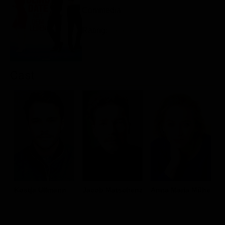
Classifiche
Commedia
Migliori film
Rating:
Migliori Serie TV
Cast
Kostja Ullmann
Jacob Matschenz
Anna Maria Mühe
J
B