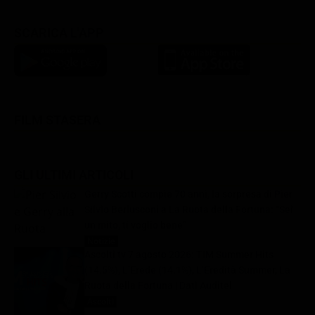
SCARICA L'APP
FILM STASERA
GLI ULTIMI ARTICOLI
Gerry Scotti compie 70 anni, la sorpresa di Pier
Silvio Berlusconi a La Ruota della Fortuna: “Sei
un mito, ti voglio bene”
Notizie
8 Agosto 2026
Ascolti tv 7 agosto 2026: TIM Summer Hits
(14.5%), L’Erede (14.1%), L’Eredità Summer, La
Ruota della Fortuna | Dati Auditel
Ascolti
8 Agosto 2026