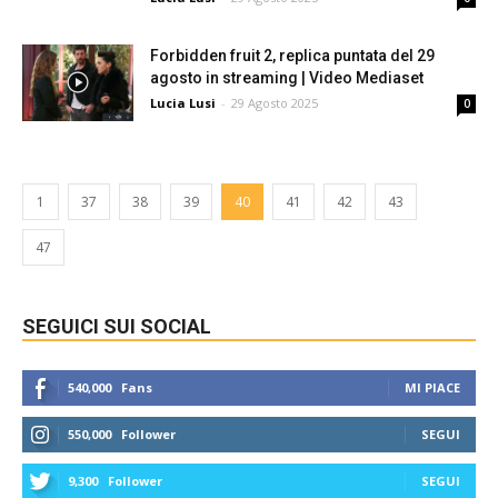
Forbidden fruit 2, replica puntata del 29
agosto in streaming | Video Mediaset
Lucia Lusi
-
29 Agosto 2025
0
1
37
38
39
40
41
42
43
47
SEGUICI SUI SOCIAL
540,000
Fans
MI PIACE
550,000
Follower
SEGUI
9,300
Follower
SEGUI