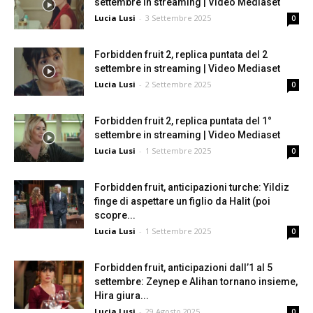
settembre in streaming | Video Mediaset
Lucia Lusi
-
3 Settembre 2025
0
Forbidden fruit 2, replica puntata del 2
settembre in streaming | Video Mediaset
Lucia Lusi
-
2 Settembre 2025
0
Forbidden fruit 2, replica puntata del 1°
settembre in streaming | Video Mediaset
Lucia Lusi
-
1 Settembre 2025
0
Forbidden fruit, anticipazioni turche: Yildiz
finge di aspettare un figlio da Halit (poi
scopre...
Lucia Lusi
-
1 Settembre 2025
0
Forbidden fruit, anticipazioni dall’1 al 5
settembre: Zeynep e Alihan tornano insieme,
Hira giura...
Lucia Lusi
-
29 Agosto 2025
0