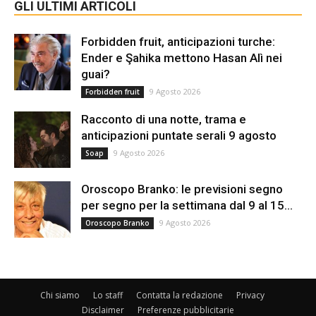
GLI ULTIMI ARTICOLI
Forbidden fruit, anticipazioni turche:
Ender e Şahika mettono Hasan Alì nei
guai?
9 Agosto 2026
Forbidden fruit
Racconto di una notte, trama e
anticipazioni puntate serali 9 agosto
9 Agosto 2026
Soap
Oroscopo Branko: le previsioni segno
per segno per la settimana dal 9 al 15...
9 Agosto 2026
Oroscopo Branko
Chi siamo
Lo staff
Contatta la redazione
Privacy
Disclaimer
Preferenze pubblicitarie