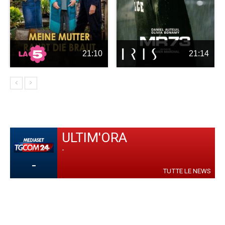
21:10
21:14
ULTIM'ORA
-
-
TUTTE LE NEWS