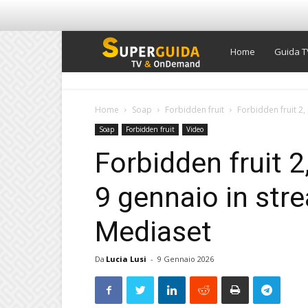
Super
Home
Guida T
Guida
Home
Soap
Forbidden fruit
Forbidden fruit 2,
Soap
Forbidden fruit
Video
TV
Forbidden fruit 2
9 gennaio in str
Mediaset
Da
Lucia Lusi
-
9 Gennaio 2026