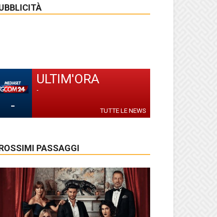
UBBLICITÀ
ULTIM'ORA
-
-
TUTTE LE NEWS
ROSSIMI PASSAGGI