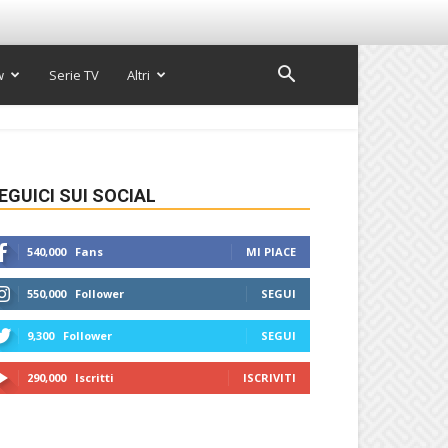
w
Serie TV
Altri
EGUICI SUI SOCIAL
540,000
Fans
MI PIACE
550,000
Follower
SEGUI
9,300
Follower
SEGUI
290,000
Iscritti
ISCRIVITI