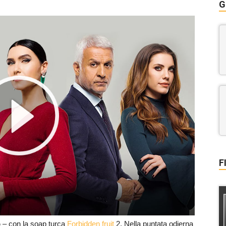
G
F
o
– con la soap turca
Forbidden fruit
2. Nella puntata odierna