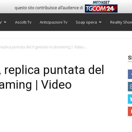
V
Ascolti Tv
Anticipazioni Tv
Soap opera
Reality Sho
 replica puntata del 9 gennaio in streaming | Video...
S
, replica puntata del
eaming | Video