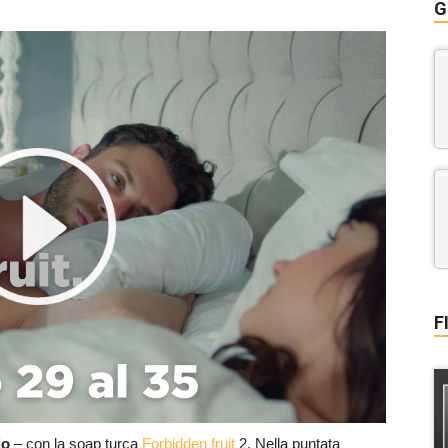
G
F
io
– con la soap turca
Forbidden fruit
2. Nella puntata