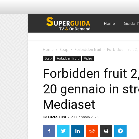
Super
Home
Guida T
Guida
Home
Soap
Forbidden fruit
Forbidden fruit 2,
Soap
Forbidden fruit
Video
TV
Forbidden fruit 2
20 gennaio in st
Mediaset
Da
Lucia Lusi
-
20 Gennaio 2026