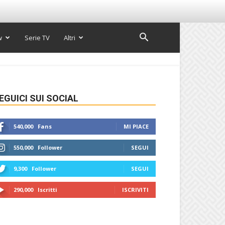
w
Serie TV
Altri
EGUICI SUI SOCIAL
540,000
Fans
MI PIACE
550,000
Follower
SEGUI
9,300
Follower
SEGUI
290,000
Iscritti
ISCRIVITI