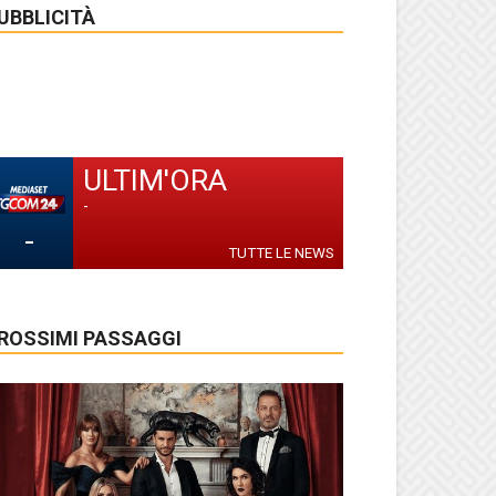
UBBLICITÀ
ULTIM'ORA
-
-
TUTTE LE NEWS
ROSSIMI PASSAGGI