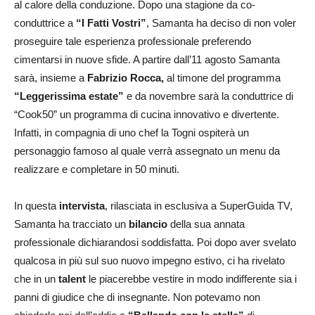
al calore della conduzione. Dopo una stagione da co-
conduttrice a
“I Fatti Vostri”
, Samanta ha deciso di non voler
proseguire tale esperienza professionale preferendo
cimentarsi in nuove sfide. A partire dall’11 agosto Samanta
sarà, insieme a
Fabrizio Rocca,
al timone del programma
“Leggerissima estate”
e da novembre sarà la conduttrice di
“Cook50” un programma di cucina innovativo e divertente.
Infatti, in compagnia di uno chef la Togni ospiterà un
personaggio famoso al quale verrà assegnato un menu da
realizzare e completare in 50 minuti.
In questa
intervista
, rilasciata in esclusiva a SuperGuida TV,
Samanta ha tracciato un
bilancio
della sua annata
professionale dichiarandosi soddisfatta. Poi dopo aver svelato
qualcosa in più sul suo nuovo impegno estivo, ci ha rivelato
che in un
talent
le piacerebbe vestire in modo indifferente sia i
panni di giudice che di insegnante. Non potevamo non