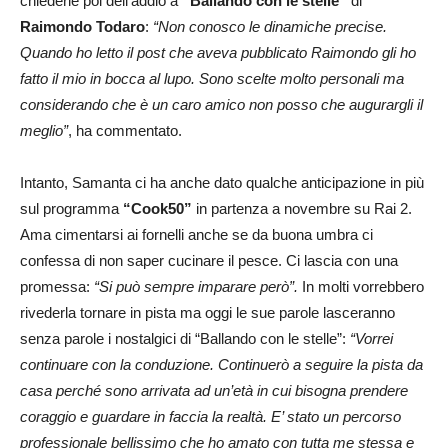
chiederle poi dell’addio a
“Ballando con le stelle”
di
Raimondo Todaro
:
“Non conosco le dinamiche precise.
Quando ho letto il post che aveva pubblicato Raimondo gli ho
fatto il mio in bocca al lupo. Sono scelte molto personali ma
considerando che è un caro amico non posso che augurargli il
meglio”
, ha commentato.
Intanto, Samanta ci ha anche dato qualche anticipazione in più
sul programma
“Cook50”
in partenza a novembre su Rai 2.
Ama cimentarsi ai fornelli anche se da buona umbra ci
confessa di non saper cucinare il pesce. Ci lascia con una
promessa:
“Si può sempre imparare però”.
In molti vorrebbero
rivederla tornare in pista ma oggi le sue parole lasceranno
senza parole i nostalgici di “Ballando con le stelle”:
“Vorrei
continuare con la conduzione. Continuerò a seguire la pista da
casa perché sono arrivata ad un’età in cui bisogna prendere
coraggio e guardare in faccia la realtà. E’ stato un percorso
professionale bellissimo che ho amato con tutta me stessa e