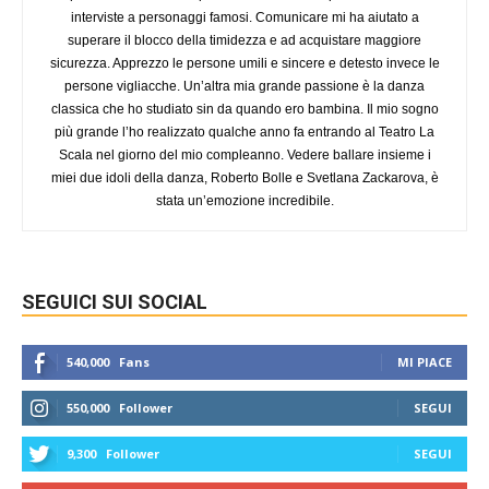
interviste a personaggi famosi. Comunicare mi ha aiutato a
superare il blocco della timidezza e ad acquistare maggiore
sicurezza. Apprezzo le persone umili e sincere e detesto invece le
persone vigliacche. Un’altra mia grande passione è la danza
classica che ho studiato sin da quando ero bambina. Il mio sogno
più grande l’ho realizzato qualche anno fa entrando al Teatro La
Scala nel giorno del mio compleanno. Vedere ballare insieme i
miei due idoli della danza, Roberto Bolle e Svetlana Zackarova, è
stata un’emozione incredibile.
SEGUICI SUI SOCIAL
540,000
Fans
MI PIACE
550,000
Follower
SEGUI
9,300
Follower
SEGUI