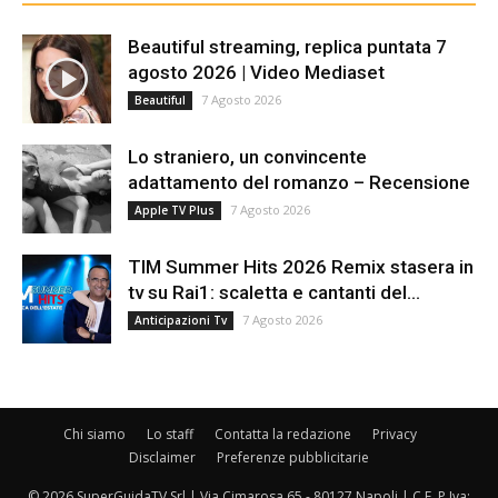
Beautiful streaming, replica puntata 7
agosto 2026 | Video Mediaset
7 Agosto 2026
Beautiful
Lo straniero, un convincente
adattamento del romanzo – Recensione
7 Agosto 2026
Apple TV Plus
TIM Summer Hits 2026 Remix stasera in
tv su Rai1: scaletta e cantanti del...
7 Agosto 2026
Anticipazioni Tv
Chi siamo
Lo staff
Contatta la redazione
Privacy
Disclaimer
Preferenze pubblicitarie
© 2026 SuperGuidaTV Srl | Via Cimarosa 65 - 80127 Napoli | C.F. P.Iva: