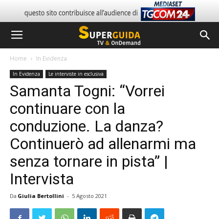
Home
In Evidenza
In Evidenza
Le interviste in esclusiva
Samanta Togni: “Vorrei
continuare con la
conduzione. La danza?
Continuerò ad allenarmi ma
senza tornare in pista” |
Intervista
Da
Giulia Bertollini
-
5 Agosto 2021