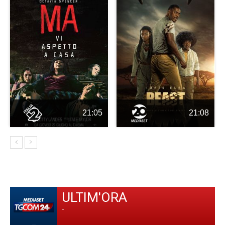
21:05
21:08
ULTIM'ORA
-
-