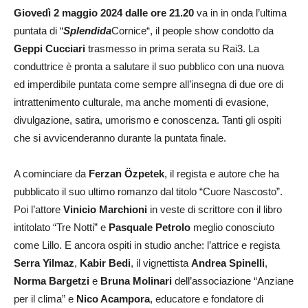
Giovedì 2 maggio 2024 dalle ore 21.20
va in in onda l’ultima
puntata di “
Splendida
Cornice“, il people show condotto da
Geppi Cucciari
trasmesso in prima serata su Rai3. La
conduttrice è pronta a salutare il suo pubblico con una nuova
ed imperdibile puntata come sempre all’insegna di due ore di
intrattenimento culturale, ma anche momenti di evasione,
divulgazione, satira, umorismo e conoscenza. Tanti gli ospiti
che si avvicenderanno durante la puntata finale.
A cominciare da
Ferzan Özpetek
, il regista e autore che ha
pubblicato il suo ultimo romanzo dal titolo “Cuore Nascosto”.
Poi l’attore
Vinicio Marchioni
in veste di scrittore con il libro
intitolato “Tre Notti” e
Pasquale Petrolo
meglio conosciuto
come Lillo. E ancora ospiti in studio anche: l’attrice e regista
Serra Yilmaz
,
Kabir Bedi
, il vignettista
Andrea Spinelli
,
Norma Bargetzi
e
Bruna Molinari
dell’associazione “Anziane
per il clima” e
Nico Acampora
, educatore e fondatore di