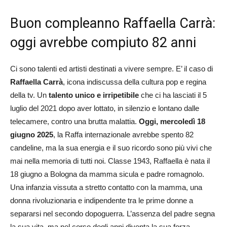
Buon compleanno Raffaella Carrà:
oggi avrebbe compiuto 82 anni
Ci sono talenti ed artisti destinati a vivere sempre. E’ il caso di
Raffaella Carrà
, icona indiscussa della cultura pop e regina
della tv. Un
talento unico e irripetibile
che ci ha lasciati il 5
luglio del 2021 dopo aver lottato, in silenzio e lontano dalle
telecamere, contro una brutta malattia.
Oggi, mercoledì 18
giugno 2025
, la Raffa internazionale avrebbe spento 82
candeline, ma la sua energia e il suo ricordo sono più vivi che
mai nella memoria di tutti noi. Classe 1943, Raffaella è nata il
18 giugno a Bologna da mamma sicula e padre romagnolo.
Una infanzia vissuta a stretto contatto con la mamma, una
donna rivoluzionaria e indipendente tra le prime donne a
separarsi nel secondo dopoguerra. L’assenza del padre segna
la sua vita, ma nel corso degli anni diventa la sua forza.