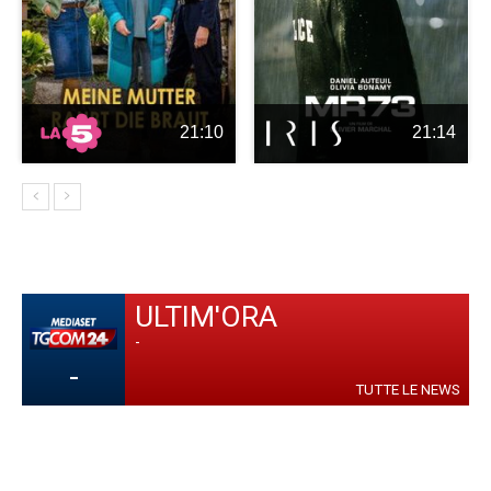
21:10
21:14
ULTIM'ORA
-
-
TUTTE LE NEWS